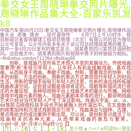
拳交女王周晓琳拳交照片曝光,
周晓琳作品集大全-百家乐凯发
k8
中国汽车报08月23日:拳交女王周晓琳拳交照片曝光,周晓琳作品
集大全_奇事_猎奇_...,现代豪侠传 6月7日上午10时许，极
目新闻记者查询寰球工程项目管理（北京）有限公司的官方微信
公众号发现，公众号内有多条关于该公司总经理胡某勇的推文。
其中一条4月20日发布的推文显示，胡某勇到四川某项目调研慰
问。这些推文中，胡某勇的照片和视频中男子的样貌极为相似。
÷flh6mhui-vshdys7123fid-zfhdllag98
创新，是戏曲乃至所有艺术恒久不变的发展动力。传统戏曲
需要用“新”来吸引年轻人，让年轻人有机会接触戏曲、喜欢戏
曲，从而投身于戏曲、奉献于戏曲。创新，需要观念的创新、技
术的创新、方法的创新。用新的表达方式表现现代年轻人的时尚
生活，用新的营销手段吸引年轻人的注意，在新的演出场所拓展
戏曲表演空间，这些尝试都是值得肯定的。戏歌等新国风流行音
乐的大量出现、各种短视频平台上戏曲艺术的展示与传播、网络
游戏中戏曲元素的融入、戏曲元素剧本杀等的流行，都说明戏曲
艺术已经对当代年轻人产生了深远影响。戏曲元宇宙、ar、vr、
4d等前沿网络科技手段也开始被融入创作演出中。在文旅融合
的政策加持和沉浸式戏剧观念引领下，戏曲演出与园林、古建、
景点等结合的成功案例不断出现。可以说，是创新意识盘活了与
戏曲相关的各种元素，从而带来戏曲的普及与繁荣。
☆girl~@_@~冷冰☆风ψ铃☆()【】
【作】八【者】む【：】√【安】龙※吻▲∧∞∧ж阿梁θo○朋友