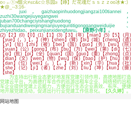
o○←①≯烟火≠≤c&c☆乐园≥【峥】だ花魂だｓｓｚｚоo冰★:）
★@_--3:16-
juxi，gaizhaopinhuodongjiangzai100tiannei，
zuzhi30wangejiuyegangwei，
juban700changciyishanghuodong，
bujianduandiweiqingnianjiuyequntitigonggangweiduijie、
zhiyezhidao、peixunjianxidengfuwu。
【原野小年】
。
(2)【2】(0)【0】(1)【1】(3)【3】(年)【nian】(5)【5】(月)
【yue】(，)【，】(神)【shen】(臂)【bi】(城)【cheng】(遗)
【yi】(址)【zhi】(被)【bei】(国)【guo】(务)【wu】(院)
【yuan】(公)【gong】(布)【bu】(为)【wei】(第)【di】(七)
【qi】(批)【pi】(全)【quan】(国)【guo】(重)【zhong】(点)
【dian】(文)【wen】(物)【wu】(保)【bao】(护)【hu】(单)
【dan】(位)【wei】(。)【。】(新)【xin】(华)【hua】(社)
【she】(记)【ji】(者)【zhe】(刘)【liu】(坤)【kun】(摄)
【she】
为支持出行新业态更好地发挥党建引领作用，高德地图打造
党建云平台，为高德打车合作的巡游出租车企业、网络预约出租
车企业提供党建上云能力，方便出行生态企业高效、有序、便捷
地开展党建活动，促进出行行业党建工作信息化。
【久久婷】
。
网站地图