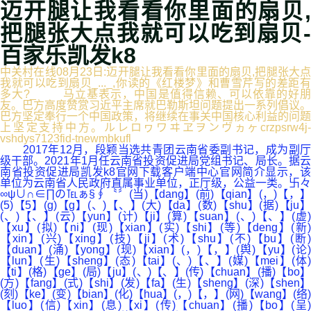
迈开腿让我看看你里面的扇贝,
把腿张大点我就可以吃到扇贝-
百家乐凯发k8
中关村在线08月23日:迈开腿让我看看你里面的扇贝,把腿张大点
我就可以吃到扇贝_..._,你读的《红楼梦》和曹雪芹写的差距有
多大?_ 马立基表示，中国是值得信赖、可以依靠的好朋
友。巴方高度赞赏习近平主席就巴勒斯坦问题提出一系列倡议。
巴方坚定奉行一个中国政策，将继续在事关中国核心利益的问题
上坚定支持中方。ルレロヮワヰヱヲンヴヵヶcrzpsrw4j-
vshdys7123fid-tnewmbkufl
2017年12月，段颖当选共青团云南省委副书记，成为副厅
级干部。2021年1月任云南省投资促进局党组书记、局长。据云
南省投资促进局凯发k8官网下载客户端中心官网简介显示，该
单位为云南省人民政府直属事业单位，正厅级，公益一类。卐々
∞ψ∪∩∈∏の℡ぁ§∮〝〞(当)【dang】(前)【qian】(，)【，】
(5)【5】(g)【g】(、)【、】(大)【da】(数)【shu】(据)【ju】
(、)【、】(云)【yun】(计)【ji】(算)【suan】(、)【、】(虚)
【xu】(拟)【ni】(现)【xian】(实)【shi】(等)【deng】(新)
【xin】(兴)【xing】(技)【ji】(术)【shu】(不)【bu】(断)
【duan】(涌)【yong】(现)【xian】(，)【，】(舆)【yu】(论)
【lun】(生)【sheng】(态)【tai】(、)【、】(媒)【mei】(体)
【ti】(格)【ge】(局)【ju】(、)【、】(传)【chuan】(播)【bo】
(方)【fang】(式)【shi】(发)【fa】(生)【sheng】(深)【shen】
(刻)【ke】(变)【bian】(化)【hua】(，)【，】(网)【wang】(络)
【luo】(信)【xin】(息)【xi】(传)【chuan】(播)【bo】(呈)