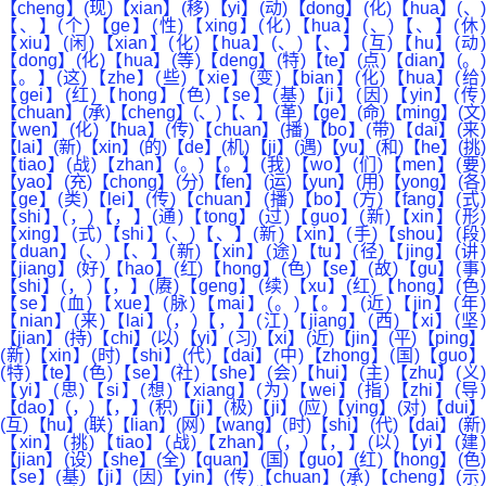
【cheng】(现)【xian】(移)【yi】(动)【dong】(化)【hua】(、)
【、】(个)【ge】(性)【xing】(化)【hua】(、)【、】(休)
【xiu】(闲)【xian】(化)【hua】(、)【、】(互)【hu】(动)
【dong】(化)【hua】(等)【deng】(特)【te】(点)【dian】(。)
【。】(这)【zhe】(些)【xie】(变)【bian】(化)【hua】(给)
【gei】(红)【hong】(色)【se】(基)【ji】(因)【yin】(传)
【chuan】(承)【cheng】(、)【、】(革)【ge】(命)【ming】(文)
【wen】(化)【hua】(传)【chuan】(播)【bo】(带)【dai】(来)
【lai】(新)【xin】(的)【de】(机)【ji】(遇)【yu】(和)【he】(挑)
【tiao】(战)【zhan】(。)【。】(我)【wo】(们)【men】(要)
【yao】(充)【chong】(分)【fen】(运)【yun】(用)【yong】(各)
【ge】(类)【lei】(传)【chuan】(播)【bo】(方)【fang】(式)
【shi】(，)【，】(通)【tong】(过)【guo】(新)【xin】(形)
【xing】(式)【shi】(、)【、】(新)【xin】(手)【shou】(段)
【duan】(、)【、】(新)【xin】(途)【tu】(径)【jing】(讲)
【jiang】(好)【hao】(红)【hong】(色)【se】(故)【gu】(事)
【shi】(，)【，】(赓)【geng】(续)【xu】(红)【hong】(色)
【se】(血)【xue】(脉)【mai】(。)【。】(近)【jin】(年)
【nian】(来)【lai】(，)【，】(江)【jiang】(西)【xi】(坚)
【jian】(持)【chi】(以)【yi】(习)【xi】(近)【jin】(平)【ping】
(新)【xin】(时)【shi】(代)【dai】(中)【zhong】(国)【guo】
(特)【te】(色)【se】(社)【she】(会)【hui】(主)【zhu】(义)
【yi】(思)【si】(想)【xiang】(为)【wei】(指)【zhi】(导)
【dao】(，)【，】(积)【ji】(极)【ji】(应)【ying】(对)【dui】
(互)【hu】(联)【lian】(网)【wang】(时)【shi】(代)【dai】(新)
【xin】(挑)【tiao】(战)【zhan】(，)【，】(以)【yi】(建)
【jian】(设)【she】(全)【quan】(国)【guo】(红)【hong】(色)
【se】(基)【ji】(因)【yin】(传)【chuan】(承)【cheng】(示)