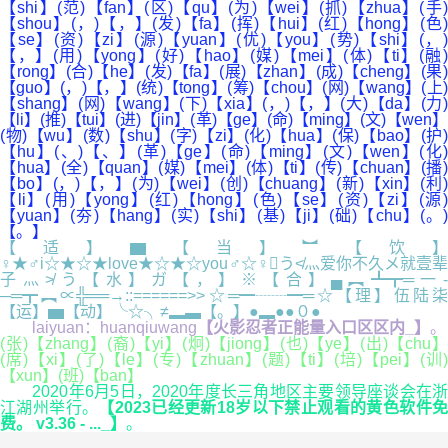
【shi】(范)【fan】(区)【qu】(为)【wei】(抓)【zhua】(手)
【shou】(，)【，】(发)【fa】(挥)【hui】(红)【hong】(色)
【se】(资)【zi】(源)【yuan】(优)【you】(势)【shi】(，)
【，】(用)【yong】(好)【hao】(媒)【mei】(体)【ti】(融)
【rong】(合)【he】(发)【fa】(展)【zhan】(成)【cheng】(果)
【guo】(，)【，】(统)【tong】(筹)【chou】(网)【wang】(上)
【shang】(网)【wang】(下)【xia】(，)【，】(大)【da】(力)
【li】(推)【tui】(进)【jin】(革)【ge】(命)【ming】(文)【wen】
(物)【wu】(数)【shu】(字)【zi】(化)【hua】(保)【bao】(护)
【hu】(、)【、】(革)【ge】(命)【ming】(文)【wen】(化)
【hua】(全)【quan】(媒)【mei】(体)【ti】(传)【chuan】(播)
【bo】(，)【，】(为)【wei】(创)【chuang】(新)【xin】(利)
【li】(用)【yong】(红)【hong】(色)【se】(资)【zi】(源)
【yuan】(夯)【hang】(实)【shi】(基)【ji】(础)【chu】(。)
【。】
【适】▆【当】︼【饮】
♀★♂i☆★☆★love★☆★☆you♂☆♀う≮灬爱你不久メ就壹辈
子灬≯う【水】ガ【，】※【合】▄︻┻┳═一-
─═┳︻∝╬══→::======>>☆═━┈┈━═☆【理】伍陆柒
【运】▅【动】╰☆╮≠▂▃【。】●▂●●０●
laiyuan：huanqiuwang
【火影忍者正能量入口区区内_】
。
(张)【zhang】(裔)【yi】(炯)【jiong】(也)【ye】(出)【chu】
(席)【xi】(了)【le】(专)【zhuan】(题)【ti】(培)【pei】(训)
【xun】(班)【ban】
2020年6月5日，2020年度长三角地区主要领导座谈会在浙
江湖州举行。
【2023已经更新18岁以下禁止观看的黄色软件
费。 v3.36 - ..._】
。