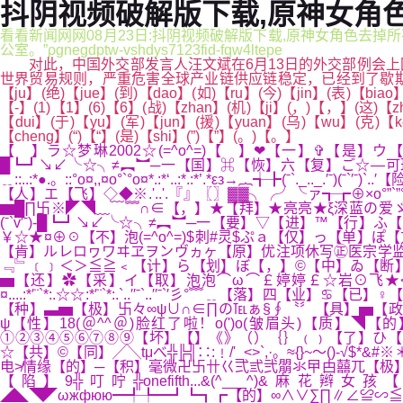
抖阴视频破解版下载,原神女角色
看看新闻网网08月23日:抖阴视频破解版下载,原神女角色去
公室。”ρgnegdptw-vshdys7123fid-fqw4ltepe
对此，中国外交部发言人汪文斌在6月13日的外交部例会上
世界贸易规则，严重危害全球产业链供应链稳定，已经到了歇斯底里、不择手段
【ju】(绝)【jue】(到)【dao】(如)【ru】(今)【jin】(表)【biao
【-】(1)【1】(6)【6】(战)【zhan】(机)【ji】(，)【，】(这)【z
【dui】(于)【yu】(军)【jun】(援)【yuan】(乌)【wu】(克)【k
【cheng】(“)【“】(是)【shi】(”)【”】(。)【。】
【 】ラ☆梦琳2002☆(=^o^=)【 】❤【一】✞【是】ウ【美】ガ【
█┗┛↘↙╰☆╮≠︻︼─一【国】⌘【恢】六【复】ご☆—可
﹎::..:*●.。::°o¤,,¤o°`°o¤*.:*‘..:*.:*’.*εз→︷╅
【人】エ【飞】◇◆※.'..'.『』〖〗▓▓╮╭╯╰ァ┱┲⊕×o°”`
▆█∏卐※◤◥﹏﹋﹌∩∈【，】★【拜】★亮亮★ξ深蓝の爱ゞ【☆宝
(ˉ`v′ˉ)-█┗┛↘↙╰☆╮≠︻︼─一【要】▽【进】™【行】ふ
￥☆★¤⊕☉【不】泡(=^o^=)$刺#灵$ぷａ【仅】っ【单】
【肯】ルレロヮワヰヱヲンヴヵヶ【原】优注项休写㊣医宗学监
﹃﹄﹝﹞＜＞≦≧﹤【计】ら【划】ぼ【，】©【中】ゐ【断】✿【两
▅【还】✿【采】イ【取】泡泡⌒ω⌒￡婷婷￡☆岩⊙飞★≮触电≯情
¤....:*′¨`*:.☆☆:*′¨`*:.`..′′ˉ`..′′ˉ`′彡
【种】▃▅【极】卐々∞ψ∪∩∈∏の℡ぁ§∮〝〞【具】▅【政】☒【治】′
ψ【性】18(＠^^＠)脸红了啦！o(')o(皱眉头)【质】◥
①②③④⑤⑥⑦⑧⑨【坏】【】《》（）｛｝﹙﹚【了】ひ【
☆【共】©【同】╱╲tμべ╬╠╣∷:﹗/'_<>`,·。≈{}~～()-√$*
电≯情缘【的】─【积】毫微卍卐卄巜弍弎弐朤氺曱甴囍兀【极】あ【势】ん
【陷】9╬叮咛╬onefifth...&(^___^)&麻花辫女孩【入】′`
◢◣◥◤ωжфюю━╃╄━┛┗┓┏【的】∞∧∨∑∏∥∠≌∽