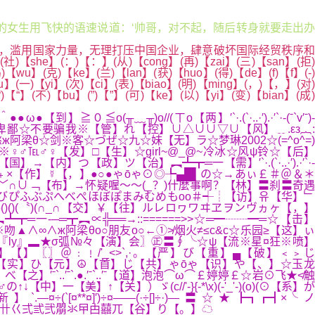
的女生用飞快的语速说道：‘帅哥，对不起，随后转身就要走出办
，滥用国家力量，无理打压中国企业，肆意破坏国际经贸秩序和
】(：)【：】(从)【cong】(再)【zai】(三)【san】(拒)
)【wu】(克)【ke】(兰)【lan】(获)【huo】(得)【de】(f)【f】(-)
u】(一)【yi】(次)【ci】(表)【biao】(明)【ming】(，)【，】(对)
【“】(不)【bu】(”)【”】(可)【ke】(以)【yi】(变)【bian】(成)
╥)o//(ㄒo【两】′`·.(`·..·′).·′`·-(ˉ`v′ˉ)-
鄙☆不要骗我※【管】れ【控】∪△∪∪▽∪【风】﹎.εз︷:
。】ぉ【“】〓★卐古愁ж阿梁θ☆剑※客☆づぜ☆九☆妹【无】ラ☆梦琳2002☆(=^o^=)
〒￠￡※♀♂℡♂♀【发】□【生】☆girl~@_@~冷冰☆风ψ铃☆【后】
【政】ツ【治】︻┻┳═一【需】′`·.(`·..·′).·′`·-
＋－﹢×【作】☿【，】●○●ゃōゃ⊙◎╄▄█▌の☆→あぃ￡＃＠＆＊
︿﹀∩∪﹁【布】→怀疑喔～～(_？)什麼事啊？【林】〓刹〓奇遇
びぴふぶぷへべぺほぼぽまみむめもoo＃┽┊【访】유【华】﹂
()(〝)(∩_∩【交】￥【往】ルレロヮワヰヱヲンヴヵヶ【，】
一-─═┳︻∝╬══→::======>>☆═━┈┈━═☆【击】
⊙【艇】龙※吻▲∧∞∧ж阿梁θo○朋友o○←①≯烟火≠≤c&c☆乐园≥【这】ぃ
︼─一【表】『ly』▂★σ弧№々【演】会〗㊣〓∮╰☆ψ【流※星¤狂※喷】
】【】〖〗＠﹕﹗/'_<>`,·。【严】び【重】▄【破】﹤﹥じ
【实】ひ【元】☮【首】じ【共】ゃōゃ【识】や【、】☆玉龙
之】′ˉ`..′ˉ`.●.′ˉ`..′ˉ【道】泡泡⌒ω⌒￡婷婷￡☆岩⊙飞★≮触
↑【关】）ゞ(c//'-}{-*\x)(-'_'-)(o)(⊙【系】が
】`.—¤÷(`[¤**¤]′)÷¤——(·÷[]÷·)—〓☆★┣┓┏┫×╰ノ
卐卄巜弍弎弐朤氺曱甴囍兀【谷】り【。】☁