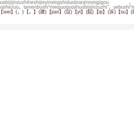
jieyinxingshiduobianjinrongjigou，shi
ojihezuo。tamenbushi“meiguoguojihuobijijinzuzhi”，yebushi“m
【wei】(，)【，】(建)【jian】(议)【yi】(起)【qi】(诉)【su】(