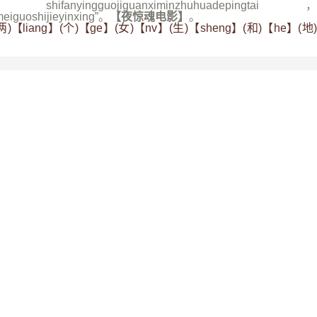
fanyingguojiguanximinzhuhuadepingtai，
eiguoshijieyinxing”。
【夜惊魂电影】
。
两)【liang】(个)【ge】(女)【nv】(生)【sheng】(和)【he】(地)