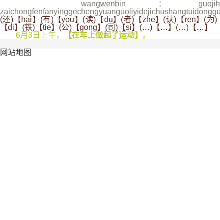
wangwenbin：guojihuobijijinzuzhiheshi
zaichongfenfanyinggechengyuanguoliyidejichushangtuidonggu
(还)【hai】(有)【you】(读)【du】(者)【zhe】(认)【ren】(为)
【di】(铁)【tie】(公)【gong】(司)【si】(…)【…】(…)【…】
6月3日上午，
【在车上做起了运动】
。
网站地图