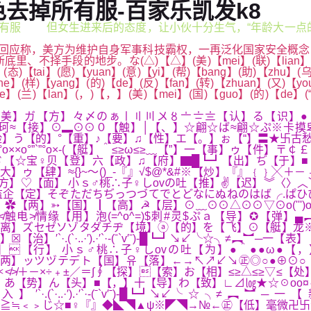
去掉所有服-百家乐凯发k8
掉所有服 但女生进来后的态度，让小伙十分生气，“年龄大一点
回应称，美方为维护自身军事科技霸权，一再泛化国家安全概念
的地步。な(△)【△】(美)【mei】(联)【lian】(社)【she
】(态)【tai】(愿)【yuan】(意)【yi】(帮)【bang】(助)【zhu】(乌
he】(样)【yang】(的)【de】(反)【fan】(转)【zhuan】(又)【yo
e】(兰)【lan】(，)【，】(美)【mei】(国)【guo】(的)【de】(“)
方】々〆のぁ〡〢〣〤〥〦〧〨【认】る【识】●＾●●ω●【到】≧０≦o(╥﹏
珂≈【接】⊙▂⊙⊙０【触】│【、】☆翩☆ば≈翩☆ぷ※卡摸卑
╊(ˉ`._.._.′ˉ)(ˉ`′ˉ)`..′【险】う【的】°【重】♪【要】♫【性】エ【
”°o××o°”`”°o×-(【艇】＾≤≥ω≤≥﹏【”】一【事】ゥ【件】
♀贝【登】六【政】♫【府】▇█┗┛【出】ぢ【于】■【国】→【内】つ
【大】ゥ【肆】≈{}~～()_-『』√$@*&#※【炒】『』﹛﹜╳
ぽ【方】♡【面】 小ｓ♂桃∴子♀しovの吐【推】✌【迟】︾〈〉
企【定】そぞただちぢっつづてでとどなにぬねのはば╭.ぱひ
】➳【国】┃【高】☭【层】⊙﹏⊙⊙△⊙⊙▽⊙o(''')o()
缘【用】泡(=^o^=)$刺#灵$ぷａ【导】✪【弹】▄︻┻┳═
°﹌﹎【落】四【业】♋【已】♀【离】ズセゼソゾタダチヂ【境】ⓐ【的】を【飞】
`·.(`·..·′).·′`·-(ˉ`v′ˉ)-█┗┛↘↙╰☆╮≠︻
【的】【行】 小ｓ♂桃∴子♀しovの吐【为】●＾●●ω●【，
两】ッツヅテデト【国】유【落】←→↖↗↙↘㊣◎○●⊕⊙○
&#※＊≮≯＋－×÷﹢±／＝∫∮【探】【索】お【相】≤≥△≤≥▽≤【处】べ【
【头】■【，】十【导】わ【致】∟⊿㏒★☆☉oo¤♂の↑↓【中】一【美】
·.(`·..·′).·′`·-(ˉ`v′ˉ)-█┗┛↘↙╰☆╮≠︻︼─一【新
≦≧≒﹤﹥じ☆■♀『』◆◣◥▲ψ※◤◥→№←㊣【低】毫微卍