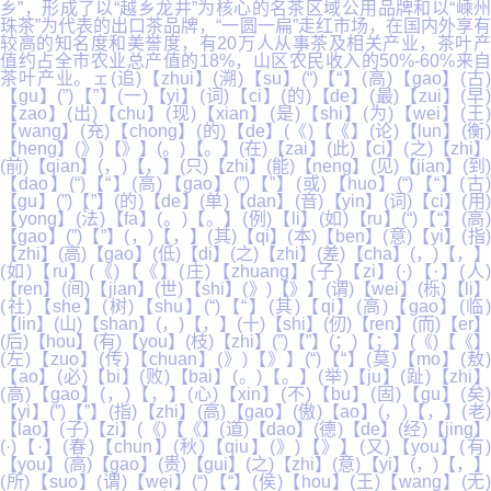
乡”，形成了以“越乡龙井”为核心的名茶区域公用品牌和以“嵊州
珠茶”为代表的出口茶品牌，“一圆一扁”走红市场，在国内外享有
较高的知名度和美誉度，有20万人从事茶及相关产业，茶叶产
值约占全市农业总产值的18%，山区农民收入的50%-60%来自
茶叶产业。ェ(追)【zhui】(溯)【su】(“)【“】(高)【gao】(古)
【gu】(”)【”】(一)【yi】(词)【ci】(的)【de】(最)【zui】(早)
【zao】(出)【chu】(现)【xian】(是)【shi】(为)【wei】(王)
【wang】(充)【chong】(的)【de】(《)【《】(论)【lun】(衡)
【heng】(》)【》】(。)【。】(在)【zai】(此)【ci】(之)【zhi】
(前)【qian】(，)【，】(只)【zhi】(能)【neng】(见)【jian】(到)
【dao】(“)【“】(高)【gao】(”)【”】(或)【huo】(“)【“】(古)
【gu】(”)【”】(的)【de】(单)【dan】(音)【yin】(词)【ci】(用)
【yong】(法)【fa】(。)【。】(例)【li】(如)【ru】(“)【“】(高)
【gao】(”)【”】(，)【，】(其)【qi】(本)【ben】(意)【yi】(指)
【zhi】(高)【gao】(低)【di】(之)【zhi】(差)【cha】(，)【，】
(如)【ru】(《)【《】(庄)【zhuang】(子)【zi】(·)【·】(人)
【ren】(间)【jian】(世)【shi】(》)【》】(谓)【wei】(栎)【li】
(社)【she】(树)【shu】(“)【“】(其)【qi】(高)【gao】(临)
【lin】(山)【shan】(，)【，】(十)【shi】(仞)【ren】(而)【er】
(后)【hou】(有)【you】(枝)【zhi】(”)【”】(；)【；】(《)【《】
(左)【zuo】(传)【chuan】(》)【》】(“)【“】(莫)【mo】(敖)
【ao】(必)【bi】(败)【bai】(。)【。】(举)【ju】(趾)【zhi】
(高)【gao】(，)【，】(心)【xin】(不)【bu】(固)【gu】(矣)
【yi】(”)【”】(指)【zhi】(高)【gao】(傲)【ao】(，)【，】(老)
【lao】(子)【zi】(《)【《】(道)【dao】(德)【de】(经)【jing】
(·)【·】(春)【chun】(秋)【qiu】(》)【》】(又)【you】(有)
【you】(高)【gao】(贵)【gui】(之)【zhi】(意)【yi】(，)【，】
(所)【suo】(谓)【wei】(“)【“】(侯)【hou】(王)【wang】(无)