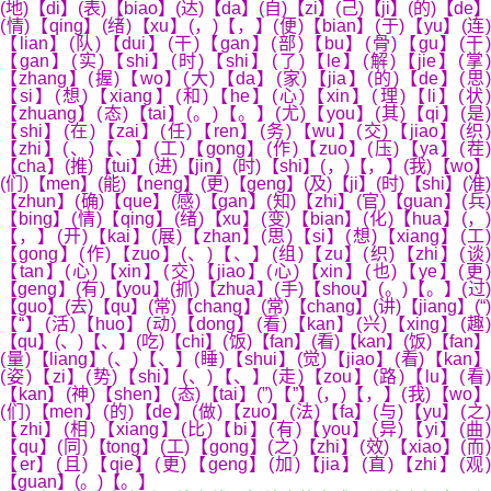
(地)【di】(表)【biao】(达)【da】(自)【zi】(己)【ji】(的)【de】
(情)【qing】(绪)【xu】(，)【，】(便)【bian】(于)【yu】(连)
【lian】(队)【dui】(干)【gan】(部)【bu】(骨)【gu】(干)
【gan】(实)【shi】(时)【shi】(了)【le】(解)【jie】(掌
【zhang】(握)【wo】(大)【da】(家)【jia】(的)【de】(思)
【si】(想)【xiang】(和)【he】(心)【xin】(理)【li】(状)
【zhuang】(态)【tai】(。)【。】(尤)【you】(其)【qi】(是)
【shi】(在)【zai】(任)【ren】(务)【wu】(交)【jiao】(织)
【zhi】(、)【、】(工)【gong】(作)【zuo】(压)【ya】(茬)
【cha】(推)【tui】(进)【jin】(时)【shi】(，)【，】(我)【wo】
(们)【men】(能)【neng】(更)【geng】(及)【ji】(时)【shi】(准)
【zhun】(确)【que】(感)【gan】(知)【zhi】(官)【guan】(兵)
【bing】(情)【qing】(绪)【xu】(变)【bian】(化)【hua】(，)
【，】(开)【kai】(展)【zhan】(思)【si】(想)【xiang】(工)
【gong】(作)【zuo】(、)【、】(组)【zu】(织)【zhi】(谈)
【tan】(心)【xin】(交)【jiao】(心)【xin】(也)【ye】(更)
【geng】(有)【you】(抓)【zhua】(手)【shou】(。)【。】(过)
【guo】(去)【qu】(常)【chang】(常)【chang】(讲)【jiang】(“)
【“】(活)【huo】(动)【dong】(看)【kan】(兴)【xing】(趣)
【qu】(、)【、】(吃)【chi】(饭)【fan】(看)【kan】(饭)【fan】
(量)【liang】(、)【、】(睡)【shui】(觉)【jiao】(看)【kan】
(姿)【zi】(势)【shi】(、)【、】(走)【zou】(路)【lu】(看)
【kan】(神)【shen】(态)【tai】(”)【”】(，)【，】(我)【wo】
(们)【men】(的)【de】(做)【zuo】(法)【fa】(与)【yu】(之)
【zhi】(相)【xiang】(比)【bi】(有)【you】(异)【yi】(曲)
【qu】(同)【tong】(工)【gong】(之)【zhi】(效)【xiao】(而)
【er】(且)【qie】(更)【geng】(加)【jia】(直)【zhi】(观)
【guan】(。)【。】