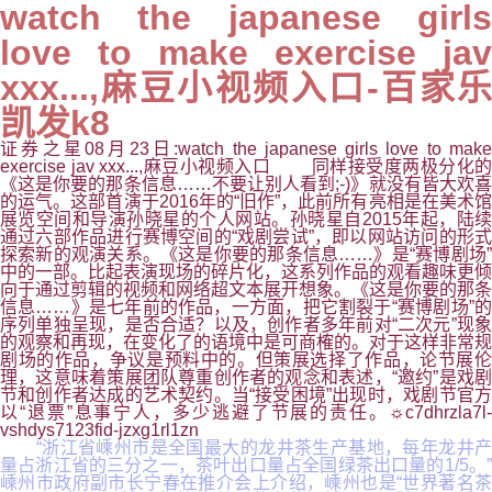
watch the japanese girls
love to make exercise jav
xxx...,麻豆小视频入口-百家乐
凯发k8
证券之星08月23日:watch the japanese girls love to make
exercise jav xxx...,麻豆小视频入口 同样接受度两极分化的
《这是你要的那条信息……不要让别人看到;-)》就没有皆大欢喜
的运气。这部首演于2016年的“旧作”，此前所有亮相是在美术馆
展览空间和导演孙晓星的个人网站。孙晓星自2015年起，陆续
通过六部作品进行赛博空间的“戏剧尝试”，即以网站访问的形式
探索新的观演关系。《这是你要的那条信息……》是“赛博剧场”
中的一部。比起表演现场的碎片化，这系列作品的观看趣味更倾
向于通过剪辑的视频和网络超文本展开想象。《这是你要的那条
信息……》是七年前的作品，一方面，把它割裂于“赛博剧场”的
序列单独呈现，是否合适？以及，创作者多年前对“二次元”现象
的观察和再现，在变化了的语境中是可商榷的。对于这样非常规
剧场的作品，争议是预料中的。但策展选择了作品，论节展伦
理，这意味着策展团队尊重创作者的观念和表述，“邀约”是戏剧
节和创作者达成的艺术契约。当“接受困境”出现时，戏剧节官方
以“退票”息事宁人，多少逃避了节展的责任。☼c7dhrzla7l-
vshdys7123fid-jzxg1rl1zn
“浙江省嵊州市是全国最大的龙井茶生产基地，每年龙井产
量占浙江省的三分之一，茶叶出口量占全国绿茶出口量的1/5。”
嵊州市政府副市长宁春在推介会上介绍，嵊州也是“世界著名茶