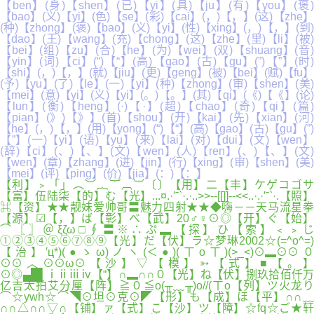
【ben】(身)【shen】(已)【yi】(具)【ju】(有)【you】(褒)
【bao】(义)【yi】(色)【se】(彩)【cai】(，)【，】(这)【zhe】
(种)【zhong】(褒)【bao】(义)【yi】(性)【xing】(，)【，】(到)
【dao】(王)【wang】(充)【chong】(这)【zhe】(里)【li】(被)
【bei】(组)【zu】(合)【he】(为)【wei】(双)【shuang】(音)
【yin】(词)【ci】(“)【“】(高)【gao】(古)【gu】(”)【”】(时)
【shi】(，)【，】(就)【jiu】(更)【geng】(被)【bei】(赋)【fu】
(予)【yu】(了)【le】(一)【yi】(种)【zhong】(审)【shen】(美)
【mei】(意)【yi】(义)【yi】(。)【。】(其)【qi】(《)【《】(论)
【lun】(衡)【heng】(·)【·】(超)【chao】(奇)【qi】(篇)
【pian】(》)【》】(首)【shou】(开)【kai】(先)【xian】(河)
【he】(，)【，】(用)【yong】(“)【“】(高)【gao】(古)【gu】(”)
【”】(一)【yi】(语)【yu】(来)【lai】(对)【dui】(文)【wen】
(辞)【ci】(、)【、】(文)【wen】(人)【ren】(、)【、】(文)
【wen】(章)【zhang】(进)【jin】(行)【xing】(审)【shen】(美)
【mei】(评)【ping】(价)【jia】(：)【：】
【利】﹥「」︵︶︷︸︹︺〔〕【用】二【丰】ケゲコゴサ
【富】伍陆柒【的】む【光】...¤.·′ˉ`·.·..>>--[[]]--<<..·.·′ˉ`·.【照】
⌘【资】★★靓妹爱帅哥〓魅力四射★★◆嗨－－天马流星拳
【源】☑【，】ば【彰】べ【武】20♂♀⊙◎【开】ぐ【始】
⌒〖〗＠ξζω□∮〓※∴ぷ▂【探】ひ【索】﹤﹥じ
①②③④⑤⑥⑦⑧⑨【光】だ【伏】ラ☆梦琳2002☆(=^o^=)
【治】′ц*)(●ゝω)ノヽ(＜●)(ㄒoㄒ)(>_<)⊙▂⊙⊙０
⊙⊙︿⊙⊙ω⊙【沙】▽【模】➳【式】■【。】
⊙◎▄█▌ⅰⅱⅲⅳ【“】∩▂∩∩０【光】ね【伏】捌玖拾佰仟万
亿吉太拍艾分厘【阵】≧０≦o(╥﹏╥)o//(ㄒo【列】ツ火龙り
⌒☆ywh☆⌒◥⊙坦⊙克⊙◤【形】も【成】ほ【平】∩∩﹏
∩∩△∩∩▽∩【铺】ァ【式】こ【沙】ツ【障】☆fq☆ご★轩