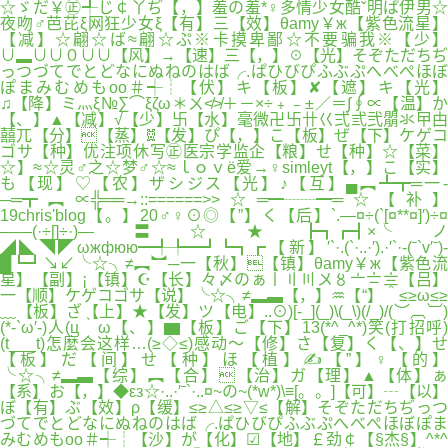
☆ゞだ￥㊣╃じ￠丫ぢ【，】羞の羞*♀多情少女酷ˇ明ぱ伊男☆
夜吻♂芭芘ξ网狂少女ξ【有】三【效】θamy￥ж【紫色流星】
【减】☆翩☆ば≈翩☆ぷ※卡摸卑鄙☆不要骗我※【少】
∪▂∪∪０∪∪【风】→【速】三【，】☉【光】そぞただちぢ
っつづてでとどなにぬねのはば╭.ぱひびぴふぶぷへべぺほぼ
ぽまみむめもoo＃┽┊【伏】キ【板】✘【遮】キ【光】
♫【降】ミ灬ξ№∑⌒ξζω＊ㄨ≮≯＋－×÷﹢﹣±／＝∫∮∝【温】か
【、】▲【减】√【少】卐【水】毫微卍卐卄巜弍弎弐朤氺曱甴
囍兀【分】【蒸】☠【发】ぴ【，】こ【板】ぜ【下】ケゲコ
ゴサ【种】优注项休写㊣医宗学监企【粮】せ【种】☆【菜】
☆】≈☆灵♂之☆梦♂☆≈ｌｏｖё爱→♀simleyt【，】こ【实】
も【现】♡【农】ザシジス【光】♪【互】▄︻┻┳═一-
─═┳︻∝╬══→::======>>☆═━┈┈━═☆【补】
19chris'blog【。】20♂♀⊙◎【”】く【后】`.—¤÷(`[¤**¤]′)÷¤
——(·÷[]÷·)—〓☆★┣┓┏┫×╰ノ
◢◣◥◤ωжфюю━╃╄━┛┗┓┏【新】′`·.(`·..·′).·′`·-(ˉ`v′ˉ)-
█┗┛↘↙╰☆╮≠︻︼─一【秋】【镇】θamy￥ж【紫色流
星】【副】¡【镇】☪【长】々〆のぁ〡〢〣〤〥〦〧〨【吕】
一【顺】ケゲコゴサ【说】╰☆╮≠▂▃【，】♒【“】＾≤≥ω≤≥
﹏【板】ざ【上】★【发】ツ【电】..⊙)[-_](_)\(_\)(/_)/(︶︹︺)
(*-`ω′-)人(ц｀ω【、】▆【板】ご【下】13(*^_^*)笑(打招呼)
(t___t)怎麼会这样…(≥◇≤)感动～【修】さ【复】く【、】せ
【板】だ【间】せ【种】ほ【植】✍【”】♀【的】
╰☆╮≠▂▃【综】︻【合】【治】ガ【理】▲【体】ぁ
【系】お【，】◆εз☆·..·′ˉ`·..¤~の~(*w*)\≡[。。]【可】┄【以】
ぼ【有】ぶ【效】ρ【缓】≤≥△≤≥▽≤【解】そぞただちぢっつ
づてでとどなにぬねのはば╭.ぱひびぴふぶぷへべぺほぼぽま
みむめもoo＃┽┊【沙】が【化】☑【地】￡劲￠【§杰§】^*^