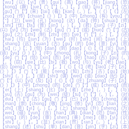
【wu】(以)【yi】(贵)【gui】(高)【gao】(将)【jiang】(恐)
【kong】(蹶)【jue】(”)【”】(。)【。】(就)【jiu】(“)【“】(古)
【gu】(”)【”】(来)【lai】(看)【kan】(，)【，】(《)【《】(左)
【zuo】(传)【chuan】(》)【》】(中)【zhong】(有)【you】(“)
【“】(卫)【wei】(孔)【kong】(达)【da】(帅)【shuai】(师)
【shi】(伐)【fa】(晋)【jin】(，)【，】(君)【jun】(子)【zi】
(以)【yi】(为)【wei】(古)【gu】(”)【”】(或)【huo】(“)【“】(古)
【gu】(之)【zhi】(制)【zhi】(也)【ye】(”)【”】(，)【，】(还)
【hai】(均)【jun】(为)【wei】(时)【shi】(间)【jian】(上)
【shang】(远)【yuan】(古)【gu】(的)【de】(意)【yi】(思)
【si】(；)【；】(但)【dan】(到)【dao】(《)【《】(论)【lun】
(语)【yu】(》)【》】(中)【zhong】(孔)【kong】(子)【zi】(的)
【de】(“)【“】(信)【xin】(而)【er】(好)【hao】(古)【gu】(，)
【，】(窃)【qie】(比)【bi】(我)【wo】(与)【yu】(老)【lao】
(彭)【peng】(”)【”】(，)【，】(《)【《】(老)【lao】(子)【zi】
(》)【》】(“)【“】(能)【neng】(知)【zhi】(古)【gu】(始)
【shi】(，)【，】(是)【shi】(谓)【wei】(道)【dao】(纪)【ji】
(”)【”】(以)【yi】(及)【ji】(《)【《】(庄)【zhuang】(子)【zi】
(》)【》】(中)【zhong】(的)【de】(“)【“】(成)【cheng】(而)
【er】(上)【shang】(比)【bi】(者)【zhe】(，)【，】(与)
【yu】(古)【gu】(为)【wei】(徒)【tu】(”)【”】(，)【，】(对)
【dui】(“)【“】(古)【gu】(”)【”】(已)【yi】(充)【chong】(满)
【man】(崇)【chong】(敬)【jing】(依)【yi】(恋)【lian】(之)
【zhi】(意)【yi】(，)【，】(上)【shang】(升)【sheng】(为)
【wei】(蕴)【yun】(含)【han】(典)【dian】(范)【fan】(性)
【xing】(的)【de】(审)【shen】(美)【mei】(意)【yi】(识)
【shi】(。)【。】(显)【xian】(然)【ran】(，)【，】(上)
【shang】(述)【shu】(单)【dan】(音)【yin】(字)【zi】(本)