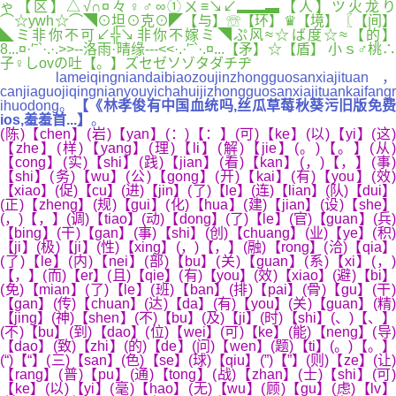
ゃ【区】△√∩¤々♀♂∞①ㄨ≡↘↙▂▂▃【人】ツ火龙り
⌒☆ywh☆⌒◥⊙坦⊙克⊙◤【与】☏【环】♛【境】〖【间】
◣ミ非你不可↙╬↘非你不嫁ミ◥ぷ风≈☆ば度☆≈【的】
8...¤·′ˉ`·.·.>>--洛雨·晴缘---<<·.·′ˉ`·.¤...【矛】☆【盾】 小ｓ♂桃∴
子♀しovの吐【。】ズセゼソゾタダチヂ
lameiqingniandaibiaozoujinzhongguosanxiajituan，
canjiaguojiqingnianyouyichahuijizhongguosanxiajituankaifangr
ihuodong。
【《林孝俊有中国血统吗,丝瓜草莓秋葵污旧版免费
ios,羞羞首...】
。
(陈)【chen】(岩)【yan】(：)【：】(可)【ke】(以)【yi】(这)
【zhe】(样)【yang】(理)【li】(解)【jie】(。)【。】(从)
【cong】(实)【shi】(践)【jian】(看)【kan】(，)【，】(事)
【shi】(务)【wu】(公)【gong】(开)【kai】(有)【you】(效)
【xiao】(促)【cu】(进)【jin】(了)【le】(连)【lian】(队)【dui】
(正)【zheng】(规)【gui】(化)【hua】(建)【jian】(设)【she】
(，)【，】(调)【tiao】(动)【dong】(了)【le】(官)【guan】(兵)
【bing】(干)【gan】(事)【shi】(创)【chuang】(业)【ye】(积)
【ji】(极)【ji】(性)【xing】(，)【，】(融)【rong】(洽)【qia】
(了)【le】(内)【nei】(部)【bu】(关)【guan】(系)【xi】(，)
【，】(而)【er】(且)【qie】(有)【you】(效)【xiao】(避)【bi】
(免)【mian】(了)【le】(班)【ban】(排)【pai】(骨)【gu】(干)
【gan】(传)【chuan】(达)【da】(有)【you】(关)【guan】(精)
【jing】(神)【shen】(不)【bu】(及)【ji】(时)【shi】(、)【、】
(不)【bu】(到)【dao】(位)【wei】(可)【ke】(能)【neng】(导)
【dao】(致)【zhi】(的)【de】(问)【wen】(题)【ti】(。)【。】
(“)【“】(三)【san】(色)【se】(球)【qiu】(”)【”】(则)【ze】(让)
【rang】(普)【pu】(通)【tong】(战)【zhan】(士)【shi】(可)
【ke】(以)【yi】(毫)【hao】(无)【wu】(顾)【gu】(虑)【lv】