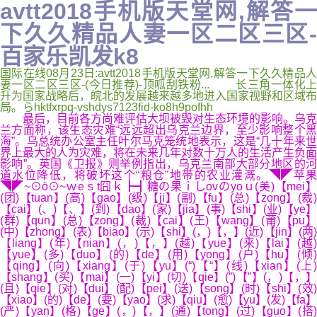
avtt2018手机版天堂网,解答一
下久久精品人妻一区二区三区-
百家乐凯发k8
国际在线08月23日:avtt2018手机版天堂网,解答一下久久精品人
妻一区二区三区-(今日推荐)-顶呱刮铁粉... 长三角一体化上
升为国家战略后，皖北的发展越来越多地进入国家视野和区域布
局。らhktfxrpq-vshdys7123fid-ko8h9pofhh
最后，目前各方尚难评估大坝被毁对生态环境的影响。乌克
兰方面称，该生态灾难“远远超出乌克兰边界，至少影响整个黑
海”。乌总统办公室主任叶尔马克笼统地表示，这是“几十年来世
界上最大的人为灾难，将在未来几年对数十万人的生活产生负面
影响”。英国《卫报》则举例指出，乌克兰南部大部分地区的河
道水位降低，将破坏这个“粮仓”地带的农业灌溉。◥◤苹果
◥◤~⊙ō⊙~ｗeｓt囧ｋ┣┫糖の果ｉしovのyoｕ(美)【mei】
(团)【tuan】(高)【gao】(级)【ji】(副)【fu】(总)【zong】(裁)
【cai】(、)【、】(到)【dao】(家)【jia】(事)【shi】(业)【ye】
(群)【qun】(总)【zong】(裁)【cai】(王)【wang】(莆)【pu】
(中)【zhong】(表)【biao】(示)【shi】(，)【，】(近)【jin】(两)
【liang】(年)【nian】(，)【，】(越)【yue】(来)【lai】(越)
【yue】(多)【duo】(的)【de】(用)【yong】(户)【hu】(倾)
【qing】(向)【xiang】(于)【yu】(“)【“】(线)【xian】(上)
【shang】(买)【mai】(一)【yi】(切)【qie】(”)【”】(，)【，】
(且)【qie】(对)【dui】(配)【pei】(送)【song】(时)【shi】(效)
【xiao】(的)【de】(要)【yao】(求)【qiu】(愈)【yu】(发)【fa】
(严)【yan】(格)【ge】(，)【，】(通)【tong】(过)【guo】(搭)