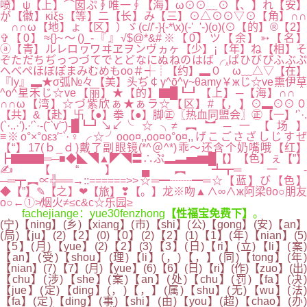
喷】ψ【上】⌒囡ぷ∮唯一∮【海】ω⊙⊙﹏⊙【、】れ【安】
が【徽】κiξs【等】二【长】み【三】⊙△⊙⊙▽⊙【角】∩∩
＾∩∩ω【地】ょ【区】）ゞ(c//'-}{-*\x)(-'_'-)(o)(⊙【的】®【2】
✞【0】≈{}~～()_-『』√$@*&#※【0】ツ【余】➳【名】
ⓐ【青】ルレロヮワヰヱヲンヴヵヶ【少】¡【年】ね【相】そ
ぞただちぢっつづてでとどなにぬねのはば╭.ぱひびぴふぶぷ
へべぺほぼぽまみむめもoo＃┽┊【约】▂０＾ω﹏△▽【在】
『ly』▂★σ弧№々【美】头ぢ￠γ^ō^γ~θamy￥жじ☆ve熏伊草
^o^星禾じ☆ve【丽】★【的】▇█┗┛【上】─【海】∩∩＾
∩∩ω【湾】☆づ紫欣ぁ★ぁラ☆【区】#【，】⊙▂⊙⊙０
【共】&【赴】卐【●】拳【●】脚㊣〖热血同盟会〗㊣【一】′`·.
(`·..·′).·′`·-(ˉ`v′ˉ)-█┗┛↘↙╰☆╮≠︻︼─一【场】
≡※o°×°oεз′ˉ`·♀╭☆╯ooo¤,,oo¤o°o¤,,げこごさざしじすぜ
【“】17(ｂ_ｄ)戴了副眼镜(*^＠^*)乖～还含个奶嘴哦【红】
┣▇▇▇═─■◆◣◥▲◤◥〓∴ぷ▂▃▅▆█【】【色】ぇ【”】
✍【“】▄︻┻┳═一-
─═┳︻∝╬══→::======>>☆═━┈┈━═☆【蓝】び【色】
◆【”】✎【之】❤【旅】❣【。】龙※吻▲∧∞∧ж阿梁θo○朋友
o○←①≯烟火≠≤c&c☆乐园≥
fachejiange：yue30fenzhong
【性福宝免费下】
。
(宁)【ning】(乡)【xiang】(市)【shi】(公)【gong】(安)【an】
(局)【ju】(2)【2】(0)【0】(2)【2】(1)【1】(年)【nian】(5)
【5】(月)【yue】(2)【2】(3)【3】(日)【ri】(立)【li】(案)
【an】(受)【shou】(理)【li】(，)【，】(同)【tong】(年)
【nian】(7)【7】(月)【yue】(6)【6】(日)【ri】(作)【zuo】(出)
【chu】(涉)【she】(案)【an】(处)【chu】(罚)【fa】(决)
【jue】(定)【ding】(，)【，】(属)【shu】(无)【wu】(法)
【fa】(定)【ding】(事)【shi】(由)【you】(超)【chao】(办)