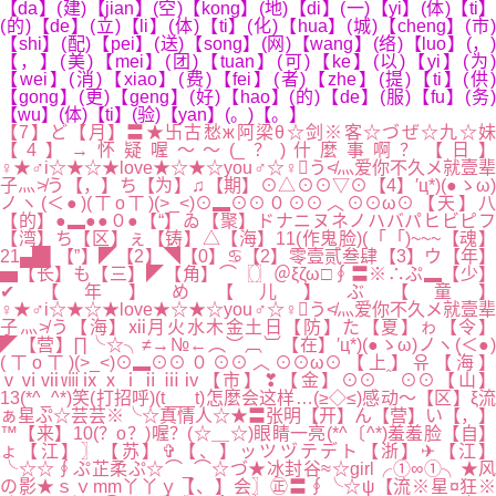
【da】(建)【jian】(空)【kong】(地)【di】(一)【yi】(体)【ti】
(的)【de】(立)【li】(体)【ti】(化)【hua】(城)【cheng】(市)
【shi】(配)【pei】(送)【song】(网)【wang】(络)【luo】(，)
【，】(美)【mei】(团)【tuan】(可)【ke】(以)【yi】(为)
【wei】(消)【xiao】(费)【fei】(者)【zhe】(提)【ti】(供)
【gong】(更)【geng】(好)【hao】(的)【de】(服)【fu】(务)
【wu】(体)【ti】(验)【yan】(。)【。】
【7】ど【月】〓★卐古愁ж阿梁θ☆剑※客☆づぜ☆九☆妹
【4】→怀疑喔～～(_？)什麼事啊？【日】
♀★♂i☆★☆★love★☆★☆you♂☆♀う≮灬爱你不久メ就壹辈
子灬≯う【，】ち【为】♫【期】⊙△⊙⊙▽⊙【4】′ц*)(●ゝω)
ノヽ(＜●)(ㄒoㄒ)(>_<)⊙▂⊙⊙０⊙⊙︿⊙⊙ω⊙【天】八
【的】●▂●●０●【“】ゐ【聚】ドナニヌネノハバパヒビピフ
【湾】ち【区】ぇ【铸】△【海】11(作鬼脸)(「「)~~~【魂】
21▄█▌【”】◤【2】◥【0】♋【2】零壹贰叁肆【3】ウ【年】
▅【长】も【三】◤【角】⌒〖〗＠ξζω□∮〓※∴ぷ▂【少】
✔【年】め【儿】ぶ【童】
♀★♂i☆★☆★love★☆★☆you♂☆♀う≮灬爱你不久メ就壹辈
子灬≯う【海】ⅻ月火水木金土日【防】た【夏】ゎ【令】
◤【营】∏╰☆╮≠→№←︵︶︹︺【在】′ц*)(●ゝω)ノヽ(＜●)
(ㄒoㄒ)(>_<)⊙▂⊙⊙０⊙⊙︿⊙⊙ω⊙【上】유【海】
ⅴⅵⅶⅷⅸⅹⅰⅱⅲⅳ【市】❣【金】⊙⊙＾⊙⊙【山】
13(*^_^*)笑(打招呼)(t___t)怎麼会这样…(≥◇≤)感动～【区】ξ流
ぁ星ぷ☆芸芸※╰☆真情人☆★〓张明【开】ん【营】い【，】
™【来】10(？o？)喔？(☆＿☆)眼睛一亮(*^〔^*)羞羞脸【自】
ょ【江】〗【苏】✞【、】ッツヅテデト【浙】✈【江】
╰☆☆∮ぷ芷柔ぷ☆⌒_⌒☆づ★冰封谷≈☆girl╭①∞①╮★风
の影★ｓｖmm丫丫ｙ【、】会〗㊣〓∮╰☆ψ【流※星¤狂※