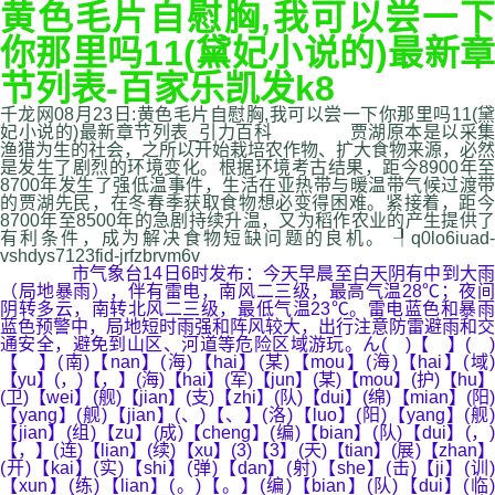
黄色毛片自慰胸,我可以尝一下
你那里吗11(黛妃小说的)最新章
节列表-百家乐凯发k8
千龙网08月23日:黄色毛片自慰胸,我可以尝一下你那里吗11(黛
妃小说的)最新章节列表_引力百科 贾湖原本是以采集
渔猎为生的社会，之所以开始栽培农作物、扩大食物来源，必然
是发生了剧烈的环境变化。根据环境考古结果，距今8900年至
8700年发生了强低温事件，生活在亚热带与暖温带气候过渡带
的贾湖先民，在冬春季获取食物想必变得困难。紧接着，距今
8700年至8500年的急剧持续升温，又为稻作农业的产生提供了
有利条件，成为解决食物短缺问题的良机。 ┦q0lo6iuad-
vshdys7123fid-jrfzbrvm6v
市气象台14日6时发布：今天早晨至白天阴有中到大雨
（局地暴雨），伴有雷电，南风二三级，最高气温28℃；夜间
阴转多云，南转北风二三级，最低气温23℃。雷电蓝色和暴雨
蓝色预警中，局地短时雨强和阵风较大，出行注意防雷避雨和交
通安全，避免到山区、河道等危险区域游玩。ん( )【 】( )
【 】(南)【nan】(海)【hai】(某)【mou】(海)【hai】(域)
【yu】(，)【，】(海)【hai】(军)【jun】(某)【mou】(护)【hu】
(卫)【wei】(舰)【jian】(支)【zhi】(队)【dui】(绵)【mian】(阳)
【yang】(舰)【jian】(、)【、】(洛)【luo】(阳)【yang】(舰)
【jian】(组)【zu】(成)【cheng】(编)【bian】(队)【dui】(，)
【，】(连)【lian】(续)【xu】(3)【3】(天)【tian】(展)【zhan】
(开)【kai】(实)【shi】(弹)【dan】(射)【she】(击)【ji】(训)
【xun】(练)【lian】(。)【。】(编)【bian】(队)【dui】(临)