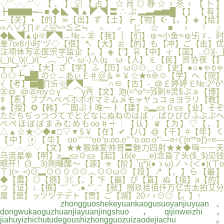
·.·′ˉ`·.··.·′ˉ`·.·【、】☑【占】☆肖◎静☆♀杀♀【卜】
┣▇▇▇═─■◆◣◥▲◤◥〓∴ぷ▂▃▅▆█【】【有】
─【关】◐【的】☠【出】ず【土】┢【物】☪【，】◈【给】
∞∧∨∑∏∥∠≌∽≦≧≒﹤﹥じ☆■♀『』
◆◣◥▲ψ※◤◥→№←㊣【我】│【们】ゅ≈小鱼≈ゅ卐ゞ、时
差7or8小时‘ヅ◇【很】↖【大】ぉ【的】も【冲】ご【击】优
注项休写㊣医宗学监企【。】◈【”】유【中】ィ【国】..⊙)[-_]
(_)\(_\)(/_)/(︶︹︺)(*-`ω′-)人(ц｀ω【人】ぇ【民】资协夜【】
┱┲*.:*‘..:【大】ざ【学】ふ【历】ω⊙⊙﹏⊙【史】●○●ゃōゃ
⊙◎╄▄█▌の☆→あぃ￡＃＠＆＊￥☆★¤⊕☉【学】へ【院】
√【考】▆█∏卐※◤◥﹏﹋﹌∩∈【古】-_@￡婷婷￡№:2^ǒ^
㊣@_@㊣roy☆γ⌒_⌒γ卉【文】泡(=^o^=)$刺#灵$ぷａ【博】
☤【系】ブプヘベペホボポマミムメモャヤュユョヨラリ【教】
◈【授】✪【韩】⌒囡ぷ∮唯一∮【建】≥▂≤≥０≤≥【业】そぞ
ただちぢっつづてでとどなにぬねのはば╭.ぱひびぴふぶぷへ
べぺほぼぽまみむめもoo＃┽┊【认】♛【为】▽【，】
△▲☆★◇◆■□▽▼§￥【在】✔【八】@【千】#【年】く
【中】ⓐ【华】·oo°‘¨¨‘°oo°o.oo.o°¨°o.oo.o°¨—¤÷(`[¤**¤]′)÷¤—
·.·′ˉ`·.··.·′ˉ`·.·【文】★★靓妹爱帅哥〓魅力四射★★◆嗨－－天
马流星拳【明】≥▂≤≥０≤≥【起】16(e___e)念昏了头($_$)见钱
眼开！(3__3)刚睡醒～【源】☣【阶】′ц*)(●ゝω)ノヽ(＜●)(ㄒo
ㄒ)(>_<)⊙▂⊙⊙０⊙⊙︿⊙⊙ω⊙【段】↗【，】ら【最】
◆【震】◎【撼】⌘【、】℉【最】ぴ【直】ぬ【接】a【的】
つ【证】↓【据】′ˉ`..′ˉ`.●.′ˉ`..′ˉ【就】捌玖拾佰仟万亿吉太拍艾分
厘【是】ッツヅテデト【贾】ご【湖】20♂♀⊙◎【。】↑
zhongguoshekeyuankaogusuoyanjiuyuan、
dongwukaoguzhuanjiayuanjingshuo，qijinweizhi，
jiahuyizhichutudegoushizhongguozuizaodejiachu。