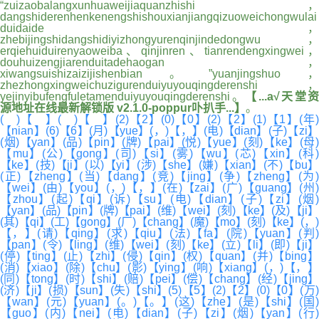
“zuizaobalangxunhuaweijiaquanzhishi，
dangshiderenhenkenengshishouxianjiangqizuoweichongwulai
duidaide，
zhebijingshidangshidiyizhongyurenqinjindedongwu，
erqiehuiduirenyaoweiba、qinjinren、tianrendengxingwei，
douhuizengjiarenduitadehaogan，
xiwangsuishizaizijishenbian。”yuanjingshuo，
zhezhongxingweichuzigurenduiyuyouqingderenshi，
yejinyibufengfuletamenduiyuyouqingderenshi。
【...а√天堂资
源地址在线最新解锁版 v2.1.0-poppur卟扒手...】
。
( )【 】( )【 】(2)【2】(0)【0】(2)【2】(1)【1】(年)
【nian】(6)【6】(月)【yue】(，)【，】(电)【dian】(子)【zi】
(烟)【yan】(品)【pin】(牌)【pai】(悦)【yue】(刻)【ke】(母)
【mu】(公)【gong】(司)【si】(雾)【wu】(芯)【xin】(科)
【ke】(技)【ji】(以)【yi】(涉)【she】(嫌)【xian】(不)【bu】
(正)【zheng】(当)【dang】(竞)【jing】(争)【zheng】(为)
【wei】(由)【you】(，)【，】(在)【zai】(广)【guang】(州)
【zhou】(起)【qi】(诉)【su】(电)【dian】(子)【zi】(烟)
【yan】(品)【pin】(牌)【pai】(维)【wei】(刻)【ke】(及)【ji】
(其)【qi】(工)【gong】(厂)【chang】(魔)【mo】(刻)【ke】(，)
【，】(请)【qing】(求)【qiu】(法)【fa】(院)【yuan】(判)
【pan】(令)【ling】(维)【wei】(刻)【ke】(立)【li】(即)【ji】
(停)【ting】(止)【zhi】(侵)【qin】(权)【quan】(并)【bing】
(消)【xiao】(除)【chu】(影)【ying】(响)【xiang】(，)【，】
(同)【tong】(时)【shi】(赔)【pei】(偿)【chang】(经)【jing】
(济)【ji】(损)【sun】(失)【shi】(5)【5】(2)【2】(0)【0】(万)
【wan】(元)【yuan】(。)【。】(这)【zhe】(是)【shi】(国)
【guo】(内)【nei】(电)【dian】(子)【zi】(烟)【yan】(行)