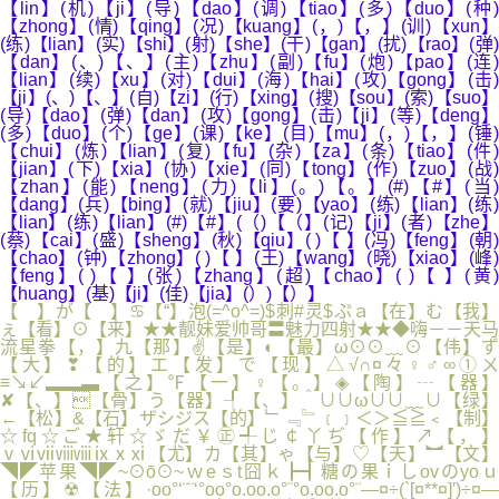
【lin】(机)【ji】(导)【dao】(调)【tiao】(多)【duo】(种)
【zhong】(情)【qing】(况)【kuang】(，)【，】(训)【xun】
(练)【lian】(实)【shi】(射)【she】(干)【gan】(扰)【rao】(弹)
【dan】(、)【、】(主)【zhu】(副)【fu】(炮)【pao】(连)
【lian】(续)【xu】(对)【dui】(海)【hai】(攻)【gong】(击)
【ji】(、)【、】(自)【zi】(行)【xing】(搜)【sou】(索)【suo】
(导)【dao】(弹)【dan】(攻)【gong】(击)【ji】(等)【deng】
(多)【duo】(个)【ge】(课)【ke】(目)【mu】(，)【，】(锤)
【chui】(炼)【lian】(复)【fu】(杂)【za】(条)【tiao】(件)
【jian】(下)【xia】(协)【xie】(同)【tong】(作)【zuo】(战)
【zhan】(能)【neng】(力)【li】(。)【。】(#)【#】(当)
【dang】(兵)【bing】(就)【jiu】(要)【yao】(练)【lian】(练)
【lian】(练)【lian】(#)【#】(（)【（】(记)【ji】(者)【zhe】
(蔡)【cai】(盛)【sheng】(秋)【qiu】( )【 】(冯)【feng】(朝)
【chao】(钟)【zhong】( )【 】(王)【wang】(晓)【xiao】(峰)
【feng】( )【 】(张)【zhang】(超)【chao】( )【 】(黄)
【huang】(基)【ji】(佳)【jia】(）)【）】
【 】が【 】♋【“】泡(=^o^=)$刺#灵$ぷａ【在】む【我】
ぇ【看】⊙【来】★★靓妹爱帅哥〓魅力四射★★◆嗨－－天马
流星拳【，】九【那】✌【是】◐【最】ω⊙⊙﹏⊙【伟】ず
【大】❣【的】エ【发】で【现】△√∩¤々♀♂∞①ㄨ
≡↘↙▂▂▃【之】℉【一】♀【。】◈【陶】┄【器】
✘【、】【骨】う【器】┦【、】＾∪∪ω∪∪﹏∪【绿】
←【松】&【石】ザシジス【的】﹂﹃﹄﹝﹞＜＞≦≧﹤【制】
☆fq☆ご★轩☆ゞだ￥㊣╃じ￠丫ぢ【作】↗【，】
ⅴⅵⅶⅷⅷⅸⅹⅺ【尤】カ【其】ゃ【与】♡【天】︼【文】
◥◤苹果◥◤~⊙ō⊙~ｗeｓt囧ｋ┣┫糖の果ｉしovのyoｕ
【历】☢【法】·oo°‘¨¨‘°oo°o.oo.o°¨°o.oo.o°¨—¤÷(`[¤**¤]′)÷¤—