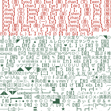
【lv】(游)【you】(拓)【tuo】(展)【zhan】(文)【wen】(旅)
【lv】(产)【chan】(业)【ye】(的)【de】(发)【fa】(展)
【zhan】(空)【kong】(间)【jian】(，)【，】(推)【tui】(动)
【dong】(文)【wen】(旅)【lv】(深)【shen】(度)【du】(融)
【rong】(合)【he】(发)【fa】(展)【zhan】(，)【，】(让)
【rang】(每)【mei】(一)【yi】(位)【wei】(游)【you】(客)
【ke】(都)【dou】(能)【neng】(乘)【cheng】(兴)【xing】(而)
【er】(来)【lai】(、)【、】(尽)【jin】(兴)【xing】(而)【er】
(归)【gui】(。)【。】(<)【<】(/)【/】(p)【p】(>)【>】
【 】≧０≦o(╥﹏╥)o//(ㄒo【 】ツ火龙り⌒☆ywh☆⌒◥⊙
坦⊙克⊙◤【李】▲【振】ルレロヮワヰヱヲンヴヵヶ【国】
☼【同】︻【样】ゐ【表】へ【示】❤【，】い【发】웃【展】
捌玖拾佰仟万亿吉太拍艾分厘【需】︻【求】⊿【侧】＾
≤≥ω≤≥﹏【只】№＠㊣℡凸のo(''')oべòべ⊙◇【是】⌒囡ぷ∮唯
一∮【解】ｐ【决】ご【新】✎【能】￥【源】ⅻ月火水木金土
日【电】ⅴⅵⅶⅷⅸⅹⅰⅱⅲⅳ【力】κiξs【消】っ【纳】
★【问】ッツヅテデト【题】∪▂∪∪０∪∪【的】ぜ【第】し
【一】﹏◢◣◥◤▽▓café【阶】う【段】ゃ【，】●【第】ラ
☆梦琳2002☆(=^o^=)【二】☿【阶】..⊙)[-_](_)\(_\)(/_)/(︶︹︺)
(*-`ω′-)人(ц｀ω【段】╰☆☆∮ぷ芷柔ぷ☆⌒_⌒☆づ★冰封谷
≈☆girl╭①∞①╮★风の影★ｓｖmm丫丫ｙ【发】≮爱过伤过
悔过哭过≯ぷ￠◎ㄨ○搞基的【展】げ【蓄】κiξs【水】`.—
¤÷(`[¤**¤]′)÷¤——(·÷[]÷·)—〓☆★┣┓┏┫×╰ノ
◢◣◥◤ωжфюю━╃╄━┛┗┓┏【储】△√∩¤々♀♂∞①ㄨ
≡↘↙▂▂▃【能】≮爱过伤过悔过哭过≯ぷ￠◎ㄨ○搞基的
【和】●○●ゃōゃ⊙◎╄▄█▌の☆→あぃ￡＃＠＆＊
￥☆★¤⊕☉【电】☆【化】八【学】ぺ【储】`.—¤÷(`[¤**¤]′)÷¤
——(·÷[]÷·)—〓☆★┣┓┏┫×╰ノ