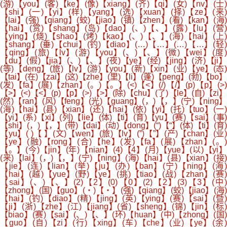
(游)【you】(客)【ke】(像)【xiang】(齐)【qi】(女)【nv】(士)
【shi】(一)【yi】(样)【yang】(选)【xuan】(择)【ze】(来)
【lai】(强)【qiang】(蛟)【jiao】(镇)【zhen】(看)【kan】(海)
【hai】(赏)【shang】(岛)【dao】(、)【、】(露)【lu】(营)
【ying】(烧)【shao】(烤)【kao】(、)【、】(海)【hai】(上)
【shang】(垂)【chui】(钓)【diao】(…)【…】(…)【…】(轻)
【qing】(旅)【lv】(游)【you】(、)【、】(微)【wei】(度)
【du】(假)【jia】(、)【、】(夜)【ye】(经)【jing】(济)【ji】
(等)【deng】(旅)【lv】(游)【you】(新)【xin】(业)【ye】(态)
【tai】(在)【zai】(这)【zhe】(里)【li】(蓬)【peng】(勃)【bo】
(发)【fa】(展)【zhan】(。)【。】(<)【<】(/)【/】(p)【p】(>)
【>】(<)【<】(p)【p】(>)【>】(除)【chu】(了)【le】(自)【zi】
(然)【ran】(风)【feng】(光)【guang】(，)【，】(宁)【ning】
(海)【hai】(县)【xian】(还)【hai】(依)【yi】(托)【tuo】(一)
【yi】(系)【xi】(列)【lie】(体)【ti】(育)【yu】(赛)【sai】(事)
【shi】(，)【，】(带)【dai】(动)【dong】(“)【“】(体)【ti】(育)
【yu】( )【 】(文)【wen】(旅)【lv】(”)【”】(产)【chan】(业)
【ye】(融)【rong】(合)【he】(发)【fa】(展)【zhan】(。)
【。】(今)【jin】(年)【nian】(4)【4】(月)【yue】(以)【yi】
(来)【lai】(，)【，】(宁)【ning】(海)【hai】(县)【xian】(接)
【jie】(连)【lian】(举)【ju】(办)【ban】(宁)【ning】(海)
【hai】(越)【yue】(野)【ye】(挑)【tiao】(战)【zhan】(赛)
【sai】(、)【、】(2)【2】(0)【0】(2)【2】(3)【3】(中)
【zhong】(国)【guo】(・)【・】(强)【qiang】(蛟)【jiao】(海)
【hai】(钓)【diao】(精)【jing】(英)【ying】(赛)【sai】(暨)
【ji】(浙)【zhe】(江)【jiang】(省)【sheng】(锦)【jin】(标)
【biao】(赛)【sai】(、)【、】(环)【huan】(中)【zhong】(国)
【guo】(自)【zi】(行)【xing】(车)【che】(业)【ye】(余)