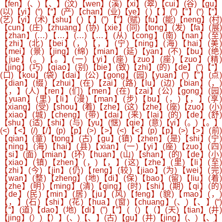
【fen】(、)【、】(汶)【wen】(溪)【xi】(翠)【cui】(谷)【gu】
(以)【yi】(“)【“】(产)【chan】(业)【ye】( )【 】(”)【”】(“)【“】
(艺)【yi】(术)【shu】( )【 】(”)【”】(赋)【fu】(能)【neng】(村)
【cun】(庄)【zhuang】(协)【xie】(同)【tong】(发)【fa】(展)
【zhan】(…)【…】(…)【…】(从)【cong】(南)【nan】(至)
【zhi】(北)【bei】(，)【，】(宁)【ning】(海)【hai】(美)
【mei】(景)【jing】(绵)【mian】(延)【yan】(不)【bu】(绝)
【jue】(。)【。】(一)【yi】(座)【zuo】(座)【zuo】(精)
【jing】(巧)【qiao】(别)【bie】(致)【zhi】(的)【de】(“)【“】
(口)【kou】(袋)【dai】(公)【gong】(园)【yuan】(”)【”】(点)
【dian】(缀)【zhui】(在)【zai】(路)【lu】(边)【bian】(，)
【，】(人)【ren】(们)【men】(在)【zai】(公)【gong】(园)
【yuan】(里)【li】(漫)【man】(步)【bu】(，)【，】(享)
【xiang】(受)【shou】(着)【zhe】(这)【zhe】(座)【zuo】(小)
【xiao】(城)【cheng】(带)【dai】(来)【lai】(的)【de】(舒)
【shu】(适)【shi】(与)【yu】(惬)【qie】(意)【yi】(。)【。】
(<)【<】(/)【/】(p)【p】(>)【>】(<)【<】(p)【p】(>)【>】(前)
【qian】(童)【tong】(古)【gu】(镇)【zhen】(是)【shi】(宁)
【ning】(海)【hai】(县)【xian】(一)【yi】(座)【zuo】(四)
【si】(面)【mian】(环)【huan】(山)【shan】(的)【de】(小)
【xiao】(镇)【zhen】(，)【，】(这)【zhe】(里)【li】(至)
【zhi】(今)【jin】(仍)【reng】(较)【jiao】(为)【wei】(完)
【wan】(整)【zheng】(地)【di】(保)【bao】(留)【liu】(着)
【zhe】(明)【ming】(清)【qing】(时)【shi】(期)【qi】(的)
【de】(民)【min】(居)【ju】(风)【feng】(貌)【mao】(，)
【，】(石)【shi】(花)【hua】(窗)【chuang】(、)【、】(“)
【“】(道)【dao】(地)【di】(”)【”】(（)【（】(天)【tian】(井)
【jing】(）)【）】(、)【、】(古)【gu】(井)【jing】(、)【、】