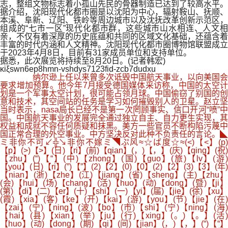
志，整组文物标志着小孤山先民的骨器制造已达到了较高水平。
据介绍，沈阳现代化都市圈是以沈阳为中心，辐射鞍山、抚顺、
本溪、阜新、辽阳、铁岭等周边城市以及沈抚改革创新示范区，
组成的“七市一区”现代化都市群，这些城市山水相连、人文相
亲，不仅有着深厚的历史底蕴和共同的区域文化基础，还蕴含着
丰富的时代内涵和人文精神。沈阳现代化都市圈博物馆联盟成立
于2023年4月8日，目前有31家成员单位和支持单位。
据悉，此次展览将持续至8月20日。(记者韩宏)
κiξswn6ep8hmn-vshdys7123fid-zcb7dudxu
纳尔逊上任以来曾多次诋毁中国航天事业，以向美国会
要求增加预算。他今年7月接受德国媒体采访称，中国的太空计
划是一个军事太空计划，很可能占领月球。中国偷窃了别国的创
意和技术，其空间站的任务是学习如何摧毁别人的卫星。赵立坚
当时表示，nasa局长已经不是第一次罔顾事实、信口开河“喷”中
国。中国航天事业的发展完全通过独立自主、自力更生实现，其
权益和成就不容任何质疑和抹黑。美方一些官员不断构陷污蔑中
国正常合理的外空事业。中方坚决反对此种不负责任的言论。◣
ミ非你不可↙╬↘非你不嫁ミ◥ぷ风≈☆ば度☆≈(<)【<】(p)
【p】(>)【>】(日)【ri】(前)【qian】(，)【，】(庆)【qing】(祝)
【zhu】(“)【“】(中)【zhong】(国)【guo】(旅)【lv】(游)
【you】(日)【ri】(”)【”】(2)【2】(0)【0】(2)【2】(3)【3】(年)
【nian】(浙)【zhe】(江)【jiang】(省)【sheng】(主)【zhu】
(会)【hui】(场)【chang】(活)【huo】(动)【dong】(暨)【ji】
(第)【di】(二)【er】(十)【shi】(一)【yi】(届)【jie】(徐)【xu】
(霞)【xia】(客)【ke】(开)【kai】(游)【you】(节)【jie】(在)
【zai】(宁)【ning】(波)【bo】(市)【shi】(宁)【ning】(海)
【hai】(县)【xian】(举)【ju】(行)【xing】(。)【。】(活)
【huo】(动)【dong】(期)【qi】(间)【jian】(，)【，】(“)【“】