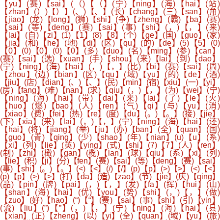
【yu】(赛)【sai】(（)【（】(宁)【ning】(海)【hai】(站)
【zhan】(）)【）】(、)【、】(长)【chang】(三)【san】(角)
【jiao】(龙)【long】(狮)【shi】(争)【zheng】(霸)【ba】(赛)
【sai】(等)【deng】(赛)【sai】(事)【shi】(，)【，】(来)
【lai】(自)【zi】(1)【1】(8)【8】(个)【ge】(国)【guo】(家)
【jia】(和)【he】(地)【di】(区)【qu】(的)【de】(5)【5】(0)
【0】(0)【0】(0)【0】(多)【duo】(名)【ming】(参)【can】
(赛)【sai】(选)【xuan】(手)【shou】(来)【lai】(到)【dao】
(宁)【ning】(海)【hai】(，)【，】(比)【bi】(赛)【sai】(周)
【zhou】(边)【bian】(区)【qu】(域)【yu】(的)【de】(酒)
【jiu】(店)【dian】(、)【、】(民)【min】(宿)【xiu】(一)【yi】
(房)【fang】(难)【nan】(求)【qiu】(，)【，】(为)【wei】(宁)
【ning】(海)【hai】(带)【dai】(来)【lai】(了)【le】(火)
【huo】(爆)【bao】(人)【ren】(气)【qi】(与)【yu】(消)
【xiao】(费)【fei】(热)【re】(度)【du】(。)【。】(接)【jie】
(下)【xia】(来)【lai】(，)【，】(宁)【ning】(海)【hai】(还)
【hai】(将)【jiang】(举)【ju】(办)【ban】(全)【quan】(国)
【guo】(青)【qing】(少)【shao】(年)【nian】(u)【u】(系)
【xi】(列)【lie】(英)【ying】(式)【shi】(7)【7】(人)【ren】
(制)【zhi】(橄)【gan】(榄)【lan】(球)【qiu】(系)【xi】(列)
【lie】(积)【ji】(分)【fen】(赛)【sai】(等)【deng】(赛)【sai】
(事)【shi】(。)【。】(<)【<】(/)【/】(p)【p】(>)【>】(<)【<】
(p)【p】(>)【>】(打)【da】(造)【zao】(节)【jie】(庆)【qing】
(品)【pin】(牌)【pai】(，)【，】(发)【fa】(挥)【hui】(山)
【shan】(海)【hai】(优)【you】(势)【shi】(，)【，】(做)
【zuo】(好)【hao】(“)【“】(赛)【sai】(事)【shi】(引)【yin】
(流)【liu】(”)【”】(，)【，】(宁)【ning】(海)【hai】(县)
【xian】(正)【zheng】(以)【yi】(全)【quan】(域)【yu】(旅)