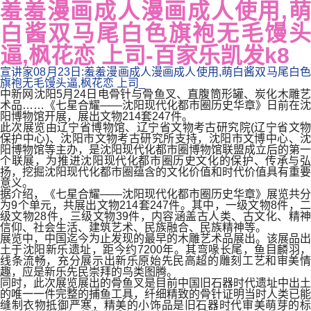
羞羞漫画成人漫画成人使用,萌
白酱双马尾白色旗袍无毛馒头
逼,枫花恋 上司-百家乐凯发k8
宣讲家08月23日:羞羞漫画成人漫画成人使用,萌白酱双马尾白色
旗袍无毛馒头逼,枫花恋 上司_
中新网沈阳5月24日电骨针与骨鱼叉、直腹筒形罐、炭化木雕艺
术品……《七星合耀――沈阳现代化都市圈历史华章》日前在沈
阳博物馆开展，展出文物214套247件。
此次展览由辽宁省博物馆、辽宁省文物考古研究院(辽宁省文物
保护中心)、沈阳市文物考古研究所支持，沈阳市文博中心、沈
阳博物馆等主办，是沈阳现代化都市圈博物馆联盟成立后的第一
个联展，为推进沈阳现代化都市圈历史文化的保护、传承与弘
扬，挖掘沈阳现代化都市圈蕴含的文化价值和时代价值具有重要
意义。
据介绍，《七星合耀――沈阳现代化都市圈历史华章》展览共分
为9个单元，共展出文物214套247件。其中，一级文物8件，二
级文物28件，三级文物39件，内容涵盖古人类、古文化、精神
信仰、社会生活、建筑艺术、民族融合、民族精神等。
展览中，中国迄今为止发现的最早的木雕艺术品展出。该展品出
土于沈阳新乐遗址，距今约7200年。其弯喙长尾，鱼目麟羽，
线条流畅，充分展示出新乐原始先民高超的雕刻工艺和审美情
趣，应是新乐先民崇拜的鸟类图腾。
同时，此次展览展出的骨鱼叉是目前中国旧石器时代遗址中出土
的唯一一件完整的捕鱼工具，纤细精致的骨针证明当时人类已能
缝制衣物抵御严寒，精美的小饰品是旧石器时代审美萌芽的标