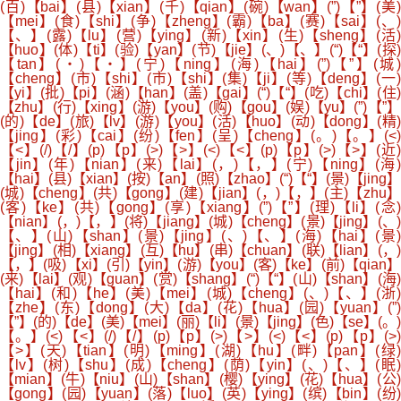
(百)【bai】(县)【xian】(千)【qian】(碗)【wan】(”)【”】(美)
【mei】(食)【shi】(争)【zheng】(霸)【ba】(赛)【sai】(、)
【、】(露)【lu】(营)【ying】(新)【xin】(生)【sheng】(活)
【huo】(体)【ti】(验)【yan】(节)【jie】(、)【、】(“)【“】(探)
【tan】(・)【・】(宁)【ning】(海)【hai】(”)【”】(城)
【cheng】(市)【shi】(市)【shi】(集)【ji】(等)【deng】(一)
【yi】(批)【pi】(涵)【han】(盖)【gai】(“)【“】(吃)【chi】(住)
【zhu】(行)【xing】(游)【you】(购)【gou】(娱)【yu】(”)【”】
(的)【de】(旅)【lv】(游)【you】(活)【huo】(动)【dong】(精)
【jing】(彩)【cai】(纷)【fen】(呈)【cheng】(。)【。】(<)
【<】(/)【/】(p)【p】(>)【>】(<)【<】(p)【p】(>)【>】(近)
【jin】(年)【nian】(来)【lai】(，)【，】(宁)【ning】(海)
【hai】(县)【xian】(按)【an】(照)【zhao】(“)【“】(景)【jing】
(城)【cheng】(共)【gong】(建)【jian】(，)【，】(主)【zhu】
(客)【ke】(共)【gong】(享)【xiang】(”)【”】(理)【li】(念)
【nian】(，)【，】(将)【jiang】(城)【cheng】(景)【jing】(、)
【、】(山)【shan】(景)【jing】(、)【、】(海)【hai】(景)
【jing】(相)【xiang】(互)【hu】(串)【chuan】(联)【lian】(，)
【，】(吸)【xi】(引)【yin】(游)【you】(客)【ke】(前)【qian】
(来)【lai】(观)【guan】(赏)【shang】(“)【“】(山)【shan】(海)
【hai】(和)【he】(美)【mei】(城)【cheng】(、)【、】(浙)
【zhe】(东)【dong】(大)【da】(花)【hua】(园)【yuan】(”)
【”】(的)【de】(美)【mei】(丽)【li】(景)【jing】(色)【se】(。)
【。】(<)【<】(/)【/】(p)【p】(>)【>】(<)【<】(p)【p】(>)
【>】(天)【tian】(明)【ming】(湖)【hu】(畔)【pan】(绿)
【lv】(树)【shu】(成)【cheng】(荫)【yin】(、)【、】(眠)
【mian】(牛)【niu】(山)【shan】(樱)【ying】(花)【hua】(公)
【gong】(园)【yuan】(落)【luo】(英)【ying】(缤)【bin】(纷)