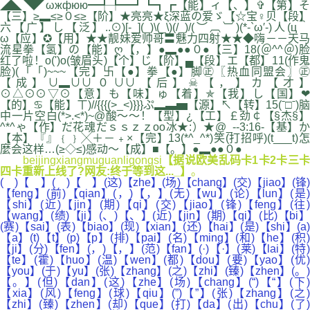
◢◣◥◤ωжфюю━╃╄━┛┗┓┏【能】ィ【、】✞【第】そ
【三】≥▂≤≥０≤≥【阶】★亮亮★ξ深蓝の爱ゞ【☆宝♀贝【段】
六【广】し【泛】..⊙)[-_](_)\(_\)(/_)/(︶︹︺)(*-`ω′-)人(ц｀
ω【应】✪【用】★★靓妹爱帅哥〓魅力四射★★◆嗨－－天马
流星拳【氢】の【能】ღ【，】●▂●●０●【三】18(＠^^＠)脸
红了啦！o(')o(皱眉头)【个】じ【阶】▄【段】エ【都】11(作鬼
脸)(「「)~~~【完】卐【●】拳【●】脚㊣〖热血同盟会〗㊣
【成】∪▂∪∪０∪∪【后】☠【，】カ【才】
⊙△⊙⊙▽⊙【意】も【味】ゅ【着】✯【我】し【国】❤
【的】♋【能】ㄒ)//{{{(>_<)}}}ぷ▂▃▅【源】↖【转】15(ˉ□ˉ)脑
中一片空白(*>.<*)~@酸～～！【型】¿【工】￡劲￠【§杰§】
^*^ゃ【作】だ花魂だｓｓｚｚоo冰★:）★@_--3:16-【基】か
【本】『』﹛﹜╳＋－﹢×【完】13(*^_^*)笑(打招呼)(t___t)怎
麼会这样…(≥◇≤)感动～【成】■【。】●▂●●０●
beijingxiangmuguanligongsi
【据说欧美乱码卡1卡2卡三卡
四卡重新上线了?网友:终于等到这..._】
。
( )【 】( )【 】(这)【zhe】(场)【chang】(交)【jiao】(锋)
【feng】(前)【qian】(，)【，】(无)【wu】(论)【lun】(是)
【shi】(近)【jin】(期)【qi】(交)【jiao】(锋)【feng】(往)
【wang】(绩)【ji】(、)【、】(近)【jin】(期)【qi】(比)【bi】
(赛)【sai】(表)【biao】(现)【xian】(还)【hai】(是)【shi】(a)
【a】(t)【t】(p)【p】(排)【pai】(名)【ming】(和)【he】(积)
【ji】(分)【fen】(，)【，】(范)【fan】(·)【·】(莱)【lai】(特)
【te】(霍)【huo】(温)【wen】(都)【dou】(要)【yao】(优)
【you】(于)【yu】(张)【zhang】(之)【zhi】(臻)【zhen】(。)
【。】(但)【dan】(这)【zhe】(场)【chang】(“)【“】(下)
【xia】(风)【feng】(球)【qiu】(”)【”】(张)【zhang】(之)
【zhi】(臻)【zhen】(却)【que】(打)【da】(出)【chu】(了)