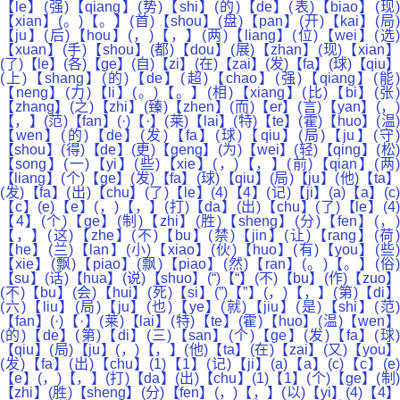
【le】(强)【qiang】(势)【shi】(的)【de】(表)【biao】(现)
【xian】(。)【。】(首)【shou】(盘)【pan】(开)【kai】(局)
【ju】(后)【hou】(，)【，】(两)【liang】(位)【wei】(选)
【xuan】(手)【shou】(都)【dou】(展)【zhan】(现)【xian】
(了)【le】(各)【ge】(自)【zi】(在)【zai】(发)【fa】(球)【qiu】
(上)【shang】(的)【de】(超)【chao】(强)【qiang】(能)
【neng】(力)【li】(。)【。】(相)【xiang】(比)【bi】(张)
【zhang】(之)【zhi】(臻)【zhen】(而)【er】(言)【yan】(，)
【，】(范)【fan】(·)【·】(莱)【lai】(特)【te】(霍)【huo】(温)
【wen】(的)【de】(发)【fa】(球)【qiu】(局)【ju】(守)
【shou】(得)【de】(更)【geng】(为)【wei】(轻)【qing】(松)
【song】(一)【yi】(些)【xie】(，)【，】(前)【qian】(两)
【liang】(个)【ge】(发)【fa】(球)【qiu】(局)【ju】(他)【ta】
(发)【fa】(出)【chu】(了)【le】(4)【4】(记)【ji】(a)【a】(c)
【c】(e)【e】(，)【，】(打)【da】(出)【chu】(了)【le】(4)
【4】(个)【ge】(制)【zhi】(胜)【sheng】(分)【fen】(，)
【，】(这)【zhe】(不)【bu】(禁)【jin】(让)【rang】(荷)
【he】(兰)【lan】(小)【xiao】(伙)【huo】(有)【you】(些)
【xie】(飘)【piao】(飘)【piao】(然)【ran】(。)【。】(俗)
【su】(话)【hua】(说)【shuo】(“)【“】(不)【bu】(作)【zuo】
(不)【bu】(会)【hui】(死)【si】(”)【”】(，)【，】(第)【di】
(六)【liu】(局)【ju】(也)【ye】(就)【jiu】(是)【shi】(范)
【fan】(·)【·】(莱)【lai】(特)【te】(霍)【huo】(温)【wen】
(的)【de】(第)【di】(三)【san】(个)【ge】(发)【fa】(球)
【qiu】(局)【ju】(，)【，】(他)【ta】(在)【zai】(又)【you】
(发)【fa】(出)【chu】(1)【1】(记)【ji】(a)【a】(c)【c】(e)
【e】(，)【，】(打)【da】(出)【chu】(1)【1】(个)【ge】(制)
【zhi】(胜)【sheng】(分)【fen】(，)【，】(以)【yi】(4)【4】