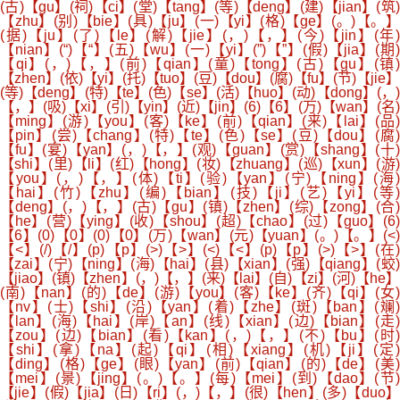
(古)【gu】(祠)【ci】(堂)【tang】(等)【deng】(建)【jian】(筑)
【zhu】(别)【bie】(具)【ju】(一)【yi】(格)【ge】(。)【。】
(据)【ju】(了)【le】(解)【jie】(，)【，】(今)【jin】(年)
【nian】(“)【“】(五)【wu】(一)【yi】(”)【”】(假)【jia】(期)
【qi】(，)【，】(前)【qian】(童)【tong】(古)【gu】(镇)
【zhen】(依)【yi】(托)【tuo】(豆)【dou】(腐)【fu】(节)【jie】
(等)【deng】(特)【te】(色)【se】(活)【huo】(动)【dong】(，)
【，】(吸)【xi】(引)【yin】(近)【jin】(6)【6】(万)【wan】(名)
【ming】(游)【you】(客)【ke】(前)【qian】(来)【lai】(品)
【pin】(尝)【chang】(特)【te】(色)【se】(豆)【dou】(腐)
【fu】(宴)【yan】(，)【，】(观)【guan】(赏)【shang】(十)
【shi】(里)【li】(红)【hong】(妆)【zhuang】(巡)【xun】(游)
【you】(，)【，】(体)【ti】(验)【yan】(宁)【ning】(海)
【hai】(竹)【zhu】(编)【bian】(技)【ji】(艺)【yi】(等
【deng】(，)【，】(古)【gu】(镇)【zhen】(综)【zong】(合)
【he】(营)【ying】(收)【shou】(超)【chao】(过)【guo】(6)
【6】(0)【0】(0)【0】(万)【wan】(元)【yuan】(。)【。】(<)
【<】(/)【/】(p)【p】(>)【>】(<)【<】(p)【p】(>)【>】(在)
【zai】(宁)【ning】(海)【hai】(县)【xian】(强)【qiang】(蛟)
【jiao】(镇)【zhen】(，)【，】(来)【lai】(自)【zi】(河)【he】
(南)【nan】(的)【de】(游)【you】(客)【ke】(齐)【qi】(女)
【nv】(士)【shi】(沿)【yan】(着)【zhe】(斑)【ban】(斓)
【lan】(海)【hai】(岸)【an】(线)【xian】(边)【bian】(走)
【zou】(边)【bian】(看)【kan】(，)【，】(不)【bu】(时)
【shi】(拿)【na】(起)【qi】(相)【xiang】(机)【ji】(定
【ding】(格)【ge】(眼)【yan】(前)【qian】(的)【de】(美)
【mei】(景)【jing】(。)【。】(每)【mei】(到)【dao】(节)
【jie】(假)【jia】(日)【ri】(，)【，】(很)【hen】(多)【duo】