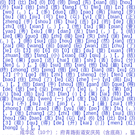
(0)【0】(比)【bi】(0)【0】(领)【ling】(先)【xian】(后)【hou】
(开)【kai】(始)【shi】(放)【fang】(飞)【fei】(自)【zi】(我)
【wo】(，)【，】(多)【duo】(跑)【pao】(两)【liang】(步)
【bu】(就)【jiu】(可)【ke】(以)【yi】(变)【bian】(正)
【zheng】(手)【shou】(挥)【hui】(击)【ji】(的)【de】(直)
【zhi】(线)【xian】(，)【，】(他)【ta】(偏)【pian】(要)
【yao】(秀)【xiu】(单)【dan】(反)【fan】(，)【，】(结)
【jie】(果)【guo】(直)【zhi】(接)【jie】(失)【shi】(误)【wu】
(，)【，】(随)【sui】(后)【hou】(竟)【jing】(然)【ran】(在)
【zai】(网)【wang】(前)【qian】(玩)【wan】(出)【chu】(了)
【le】(3)【3】(6)【6】(0)【0】(度)【du】(旋)【xuan】(转)
【zhuan】(放)【fang】(小)【xiao】(球)【qiu】(，)【，】(结)
【jie】(果)【guo】(还)【hai】(是)【shi】(丢)【diu】(分)
【fen】(。)【。】(虽)【sui】(然)【ran】(他)【ta】(最)【zui】
(终)【zhong】(凭)【ping】(借)【jie】(连)【lian】(续)【xu】(2)
【2】(个)【ge】(制)【zhi】(胜)【sheng】(分)【fen】(保)
【bao】(住)【zhu】(了)【le】(这)【zhe】(一)【yi】(局)【ju】
(，)【，】(但)【dan】(手)【shou】(感)【gan】(却)【que】(嘚)
【de】(瑟)【se】(没)【mei】(了)【le】(。)【。】(第)【di】
(八)【ba】(局)【ju】(范)【fan】(·)【·】(莱)【lai】(特)【te】
(霍)【huo】(温)【wen】(一)【yi】(发)【fa】(连)【lian】(续)
【xu】(不)【bu】(进)【jin】(，)【，】(最)【zui】(终)
【zhong】(遭)【zao】(遇)【yu】(破)【po】(发)【fa】(，)
【，】(张)【zhang】(之)【zhi】(臻)【zhen】(随)【sui】(后)
【hou】(保)【bao】(发)【fa】(以)【yi】(6)【6】(比)【bi】(3)
【3】(取)【qu】(得)【de】(开)【kai】(门)【men】(红
【hong】(。)【。】
成华区（10个）：府青路街道安庆苑（含底商），猛