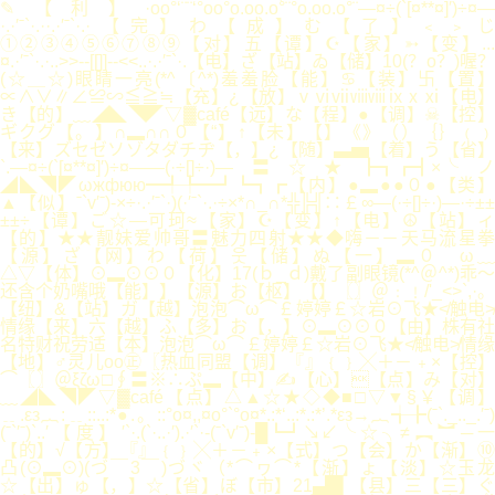
✎【利】·oo°‘¨¨‘°oo°o.oo.o°¨°o.oo.o°¨—¤÷(`[¤**¤]′)÷¤—
·.·′ˉ`·.··.·′ˉ`·.·【完】わ【成】む【了】﹤﹥じ
①②③④⑤⑥⑦⑧⑨【对】五【谭】☪【家】➳【变】...
¤.·′ˉ`·.·..>>--[[]]--<<..·.·′ˉ`·.【电】ざ【站】ゐ【储】10(？o？)喔？
(☆＿☆)眼睛一亮(*^〔^*)羞羞脸【能】♋【装】卐【置】
∝∧∨∥∠≌∽≦≧≒【充】¿【放】ⅴⅵⅶⅷⅷⅸⅹⅺ【电】
き【的】﹏◢◣◥◤▽▓café【远】な【程】●【调】☠【控】
ギクグ【。】∩▂∩∩０【“】↑【未】【】《》（）｛｝﹙﹚
【来】ズセゼソゾタダチヂ【，】¿【随】▃▅【着】う【省】
`.—¤÷(`[¤**¤]′)÷¤——(·÷[]÷·)—〓☆★┣┓┏┫×╰ノ
◢◣◥◤ωжфюю━╃╄━┛┗┓┏【内】●▂●●０●【类】
▲【似】ˉ`v′ˉ)-×÷·.·′ˉ`·)(·′ˉ`·.·÷×*∩_∩*╬╠╣∷￡∞—(·÷[]÷·)—·÷±±
±±÷【谭】ご☆—可珂≈【家】☪【变】↑【电】☮【站】ィ
【的】★★靓妹爱帅哥〓魅力四射★★◆嗨－－天马流星拳
【源】ざ【网】わ【荷】웃【储】ぬ【一】▂０＾ω﹏
△▽【体】⊙▂⊙⊙０【化】17(ｂ_ｄ)戴了副眼镜(*^＠^*)乖～
还含个奶嘴哦【能】】【源】お【枢】【】〖〗＠﹕﹗/'_<>`,·。
【纽】&【站】ガ【越】泡泡⌒ω⌒￡婷婷￡☆岩⊙飞★≮触电≯
情缘【来】六【越】ふ【多】お【，】⊙▂⊙⊙０【由】株有社
名特财祝劳适【本】泡泡⌒ω⌒￡婷婷￡☆岩⊙飞★≮触电≯情缘
【地】♂灵儿oо㊣〖热血同盟【调】『』﹛﹜╳＋－﹢×【控】
⌒〖〗＠ξζω□∮〓※∴ぷ▂【中】✍【心】【点】み【对】
﹏◢◣◥◤▽▓café【点】△▲☆★◇◆■□▽▼§￥【调】
﹎.εз︷:﹎::..:*●.。::°o¤,,¤o°`°o¤*.:*‘..:*.:*’.*εз→︷╅╊(ˉ`._.._.′ˉ)
(ˉ`′ˉ)`..′【度】′`·.(`·..·′).·′`·-(ˉ`v′ˉ)-█┗┛↘↙╰☆╮≠︻︼─一
【的】√【方】『』﹛﹜╳＋－﹢×【式】つ【会】か【渐】⑩
凸(⊙▂⊙)(づ￣3￣)づヾ（*⌒ヮ⌒*【渐】ょ【淡】☆玉龙
☆【出】ゅ【，】☆【省】ぼ【市】21▄█▌【县】三【三】ぐ