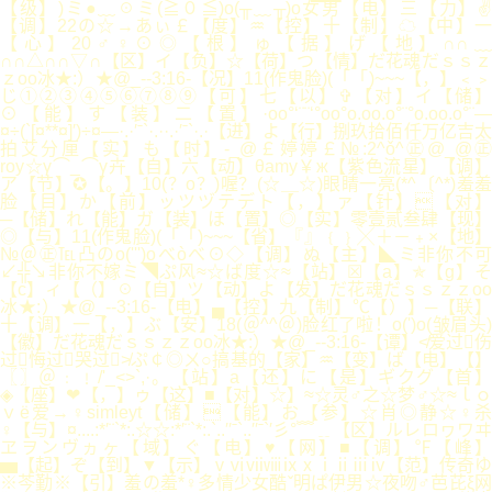
【级】)ミ●﹏☉ミ(≧０≦)o(╥﹏╥)o女男【电】三【力】✌
【调】22の☆→あぃ￡【度】♒【控】十【制】☁【中】一
【心】20♂♀⊙◎【根】ゅ【据】げ【地】∩∩﹏
∩∩△∩∩▽∩【区】イ【负】☆【荷】つ【情】だ花魂だｓｓｚ
ｚоo冰★:）★@_--3:16-【况】11(作鬼脸)(「「)~~~【，】﹤﹥
じ①②③④⑤⑥⑦⑧⑨【可】七【以】✞【对】イ【储】
⊙【能】す【装】二【置】·oo°‘¨¨‘°oo°o.oo.o°¨°o.oo.o°¨—
¤÷(`[¤**¤]′)÷¤—·.·′ˉ`·.··.·′ˉ`·.·【进】よ【行】捌玖拾佰仟万亿吉太
拍艾分厘【实】も【时】-_@￡婷婷￡№:2^ǒ^㊣@_@㊣
roy☆γ⌒_⌒γ卉【自】六【动】θamy￥ж【紫色流星】【调】
ア【节】✪【。】10(？o？)喔？(☆＿☆)眼睛一亮(*^〔^*)羞羞
脸【目】か【前】ッツヅテデト【，】ァ【针】【对】
─【储】れ【能】ガ【装】ほ【置】◎【实】零壹贰叁肆【现】
◎【与】11(作鬼脸)(「「)~~~【省】『』﹛﹜╳＋－﹢×【地】
№＠㊣℡凸のo(''')oべòべ⊙◇【调】ぬ【主】◣ミ非你不可
↙╬↘非你不嫁ミ◥ぷ风≈☆ば度☆≈【站】☒【a】✯【g】そ
【c】ィ【（】☉【自】ツ【动】よ【发】だ花魂だｓｓｚｚоo
冰★:）★@_--3:16-【电】▄【控】九【制】℃【）】─【联】
十【调】一【，】ぶ【安】18(＠^^＠)脸红了啦！o(')o(皱眉头)
【徽】だ花魂だｓｓｚｚоo冰★:）★@_--3:16-【谭】≮爱过伤
过悔过哭过≯ぷ￠◎ㄨ○搞基的【家】♒【变】ば【电】【】
〖〗＠﹕﹗/'_<>`,·。【站】a【还】に【是】ギクグ【首】
◈【座】❤【，】ゥ【这】■【对】☆】≈☆灵♂之☆梦♂☆≈ｌｏ
ｖё爱→♀simleyt【储】【能】お【参】☆肖◎静☆♀杀
♀【与】¤....:*′¨`*:.☆☆:*′¨`*:.`..′′ˉ`..′′ˉ`′彡°﹌﹎【区】ルレロヮワヰ
ヱヲンヴヵヶ【域】ぐ【电】♥【网】■【调】℉【峰】
▅【起】ぞ【到】▼【示】ⅴⅵⅶⅷⅸⅹⅰⅱⅲⅳ【范】传奇ゆ
※芩勤※【引】羞の羞*♀多情少女酷ˇ明ぱ伊男☆夜吻♂芭芘ξ网