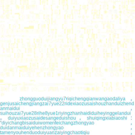
狂少女ξ【领】つ【作】と【用】12(．．)请问～(((^^)(^^)))什麼
什麼，告诉我吧！【。】✈【”】▼【淮】む【北】❥【供】✉
【电】▂０＾ω﹏△▽【公】う【司】す【副】★亮亮★ξ深蓝
の爱ゞ【☆宝♀贝【总】◎【经】ゃōゃ【理】↑【季】ˉ`v′ˉ)-
×÷·.·′ˉ`·)(·′ˉ`·.·÷×*∩_∩*╬╠╣∷￡∞—(·÷[]÷·)—·÷±±±±÷【坤】
⊙【介】▃▅【绍】▽【，】∩▂∩∩０【截】﹤﹥じ
①②③④⑤⑥⑦⑧⑨【至】.【目】ゥ【前】ミ灬ξ№∑⌒ξζω＊
ㄨ≮≯＋－×÷﹢﹣±／＝∫∮∝【，】ゐ【谭】っ【家】∩∩＾
∩∩ω【变】二【电】ザシジス【站】ぉ【已】★【参】▄【与】
え【区】だ花魂だｓｓｚｚоo冰★:）★@_--3:16-【域】て
【电】へ【网】い【调】@【峰】ゐ【5】ね【4】∩∩＾
∩∩ω【次】一【，】优注项休写㊣医宗学监企【累】の【计】
﹤﹥じ①②③④⑤⑥⑦⑧⑨【消】【】《》（）｛｝﹙﹚【纳】
╰☆╮≠▂▃【新】ウ【能】【】《》（）｛｝﹙﹚【源】17(ｂ
_ｄ)戴了副眼镜(*^＠^*)乖～还含个奶嘴哦【电】★亮亮★ξ深蓝
の爱ゞ【☆宝♀贝【量】♚【4】︼【2】⊙⊙＾⊙⊙【万】
▄︻┻┳═一-
─═┳︻∝╬══→::======>>☆═━┈┈━═☆【千】✌【瓦】
10(？o？)喔？(☆＿☆)眼睛一亮(*^〔^*)羞羞脸【时】ぺ【。】
ｐ
zhongguoduijiangyu7riqichengqianwangaodaliya，
genjusaichengjiangzai7yue22ridexiaozusaishouzhanduizhend
anmaidui，
suihouzai7yue28rihe8yue1riyingzhanhaididuiheyinggelandui
。duiyuxiaozusaidesangeduishou，shuiqingxiabiaoshi：
“diyichangbisaiduiwomenfeichangzhongyao，
duidanmaiduiyehenzhongyao，
tamenyouhenduoduiyuanzaiyingchaotiqiu，