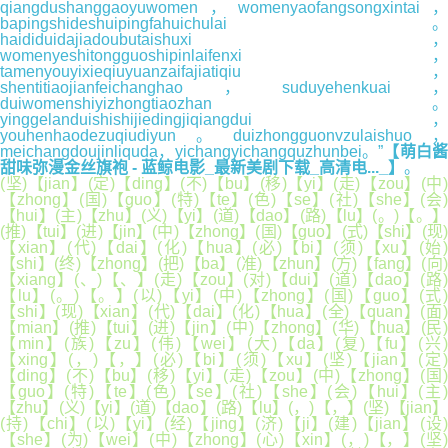
qiangdushanggaoyuwomen，womenyaofangsongxintai，
bapingshideshuipingfahuichulai。
haididuidajiadoubutaishuxi，
womenyeshitongguoshipinlaifenxi，
tamenyouyixieqiuyuanzaifajiatiqiu，
shentitiaojianfeichanghao，suduyehenkuai，
duiwomenshiyizhongtiaozhan。
yinggelanduishishijiedingjiqiangdui，
youhenhaodezuqiudiyun。duizhongguonvzulaishuo，
meichangdoujinliquda，yichangyichangquzhunbei。”
【萌白酱
甜味弥漫金丝旗袍 - 蓝鲸电影_最新美剧下载_高清电..._】
。
(坚)【jian】(定)【ding】(不)【bu】(移)【yi】(走)【zou】(中)
【zhong】(国)【guo】(特)【te】(色)【se】(社)【she】(会)
【hui】(主)【zhu】(义)【yi】(道)【dao】(路)【lu】(。)【。】
(推)【tui】(进)【jin】(中)【zhong】(国)【guo】(式)【shi】(现)
【xian】(代)【dai】(化)【hua】(必)【bi】(须)【xu】(始)
【shi】(终)【zhong】(把)【ba】(准)【zhun】(方)【fang】(向)
【xiang】(、)【、】(走)【zou】(对)【dui】(道)【dao】(路)
【lu】(。)【。】(以)【yi】(中)【zhong】(国)【guo】(式)
【shi】(现)【xian】(代)【dai】(化)【hua】(全)【quan】(面)
【mian】(推)【tui】(进)【jin】(中)【zhong】(华)【hua】(民)
【min】(族)【zu】(伟)【wei】(大)【da】(复)【fu】(兴
【xing】(，)【，】(必)【bi】(须)【xu】(坚)【jian】(定)
【ding】(不)【bu】(移)【yi】(走)【zou】(中)【zhong】(国)
【guo】(特)【te】(色)【se】(社)【she】(会)【hui】(主)
【zhu】(义)【yi】(道)【dao】(路)【lu】(，)【，】(坚)【jian】
(持)【chi】(以)【yi】(经)【jing】(济)【ji】(建)【jian】(设)
【she】(为)【wei】(中)【zhong】(心)【xin】(，)【，】(坚)