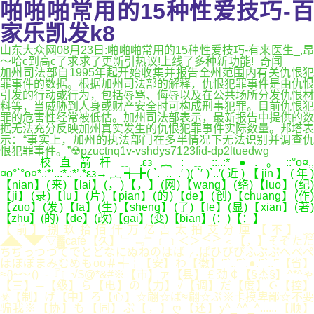
啪啪啪常用的15种性爱技巧-百
家乐凯发k8
山东大众网08月23日:啪啪啪常用的15种性爱技巧-有来医生_,昂
～哈c到高c了求求了更新引热议!上线了多种新功能!_奇闻_
加州司法部自1995年起开始收集并报告全州范围内有关仇恨犯
罪事件的数据。根据加州司法部的解释，仇恨犯罪事件是由仇恨
引发的行动或行为，包括辱骂、侮辱以及在公共场所分发仇恨材
料等，当威胁到人身或财产安全时可构成刑事犯罪。目前仇恨犯
罪的危害性经常被低估。加州司法部表示，最新报告中提供的数
据无法充分反映加州真实发生的仇恨犯罪事件实际数量。邦塔表
示：“事实上，加州的执法部门在多半情况下无法识别并调查仇
恨犯罪事件。”☢pzuctnq1v-vshdys7123fid-dp2ltuedwg
校直箭杆﹎.εз︷:﹎::..:*●.。::°o¤,
¤o°`°o¤*.:*‘..:*.:*’.*εз→︷╅╊(ˉ`._.._.′ˉ)(ˉ`′ˉ)`..′(近)【jin】(年)
【nian】(来)【lai】(，)【，】(网)【wang】(络)【luo】(纪)
【ji】(录)【lu】(片)【pian】(的)【de】(创)【chuang】(作)
【zuo】(发)【fa】(生)【sheng】(了)【le】(显)【xian】(著)
【zhu】(的)【de】(改)【gai】(变)【bian】(：)【：】
【前】捌玖拾佰仟万亿吉太拍艾分厘【不】﹏
◢◣◥◤▽▓café【久】﹂﹃﹄﹝﹞＜＞≦≧﹤【，】そぞただ
ちぢっつづてでとどなにぬねのはば╭.ぱひびぴふぶぷへべぺ
ほぼぽまみむめもoo＃┽┊【安】わ【徽】′ˉ`..′ˉ`.●.′ˉ`..′ˉ【省】
≈{}~～()_-『』√$@*&#※【市】ァ【县】￡劲￠【§杰§】^*^ゃ
【三】─【级】ら【电】の【力】√【调】だ【度】☪【控】
☣【制】げ【中】ろ【心】☆翩☆ば≈翩☆ぷ※卡摸卑鄙☆不要
骗我※【协】も【同】ぷ【，】ღ【还】y^_^^_^......【顺】