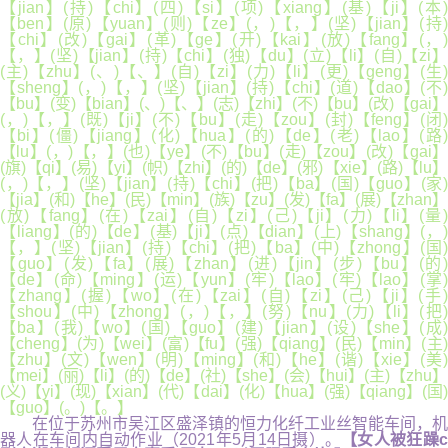
【jian】(持)【chi】(四)【si】(项)【xiang】(基)【ji】(本)
【ben】(原)【yuan】(则)【ze】(，)【，】(坚)【jian】(持)
【chi】(改)【gai】(革)【ge】(开)【kai】(放)【fang】(，)
【，】(坚)【jian】(持)【chi】(独)【du】(立)【li】(自)【zi】
(主)【zhu】(、)【、】(自)【zi】(力)【li】(更)【geng】(生)
【sheng】(，)【，】(坚)【jian】(持)【chi】(道)【dao】(不)
【bu】(变)【bian】(、)【、】(志)【zhi】(不)【bu】(改)【gai】
(，)【，】(既)【ji】(不)【bu】(走)【zou】(封)【feng】(闭)
【bi】(僵)【jiang】(化)【hua】(的)【de】(老)【lao】(路)
【lu】(，)【，】(也)【ye】(不)【bu】(走)【zou】(改)【gai】
(旗)【qi】(易)【yi】(帜)【zhi】(的)【de】(邪)【xie】(路)【lu】
(，)【，】(坚)【jian】(持)【chi】(把)【ba】(国)【guo】(家)
【jia】(和)【he】(民)【min】(族)【zu】(发)【fa】(展)【zhan】
(放)【fang】(在)【zai】(自)【zi】(己)【ji】(力)【li】(量)
【liang】(的)【de】(基)【ji】(点)【dian】(上)【shang】(，)
【，】(坚)【jian】(持)【chi】(把)【ba】(中)【zhong】(国)
【guo】(发)【fa】(展)【zhan】(进)【jin】(步)【bu】(的)
【de】(命)【ming】(运)【yun】(牢)【lao】(牢)【lao】(掌)
【zhang】(握)【wo】(在)【zai】(自)【zi】(己)【ji】(手)
【shou】(中)【zhong】(，)【，】(努)【nu】(力)【li】(把)
【ba】(我)【wo】(国)【guo】(建)【jian】(设)【she】(成)
【cheng】(为)【wei】(富)【fu】(强)【qiang】(民)【min】(主)
【zhu】(文)【wen】(明)【ming】(和)【he】(谐)【xie】(美)
【mei】(丽)【li】(的)【de】(社)【she】(会)【hui】(主)【zhu】
(义)【yi】(现)【xian】(代)【dai】(化)【hua】(强)【qiang】(国)
【guo】(。)【。】
在位于苏州市吴江区盛泽镇的恒力化纤工业丝智能车间，机
器人在车间内自动作业（2021年5月14日摄）。
【女人被狂躁