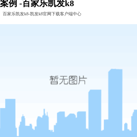
案例 -百家乐凯发k8
百家乐凯发k8-凯发k8官网下载客户端中心